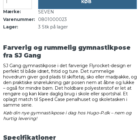
KØB
Mærke:
SEVEN
Varenummer:
0801000023
Lager:
3
Stk
på lager
Farverig og rummelig gymnastikpose
fra SJ Gang
SJ Gang gymnastikpose i det farverige Flyrocket-design er
perfekt til både idræt, fritid og ture. Det rummelige
hovedrum giver god plads til skiftetøj, sko eller madpakke, og
den praktiske snørelukning gør posen nem at åbne og lukke
– også for mindre børn. Det holdbare polyesterstof er let at
rengøre og kan klare daglig brug i skole eller sportshal. Et
oplagt match til Speed Case penalhuset og skoletasken i
samme serie.
Køb din nye gymnastikpose i dag hos Hugo-P.dk – nem og
hurtig levering!
Specifikationer