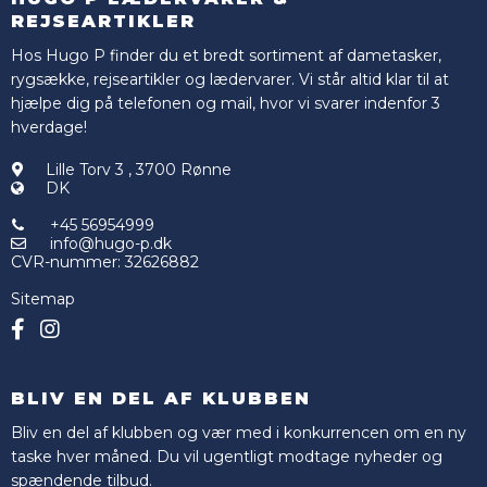
REJSEARTIKLER
Hos Hugo P finder du et bredt sortiment af dametasker,
rygsække, rejseartikler og lædervarer. Vi står altid klar til at
hjælpe dig på telefonen og mail, hvor vi svarer indenfor 3
hverdage!
Lille Torv 3
,
3700 Rønne
DK
+45 56954999
info@hugo-p.dk
CVR-nummer
:
32626882
Sitemap
BLIV EN DEL AF KLUBBEN
Bliv en del af klubben og vær med i konkurrencen om en ny
taske hver måned. Du vil ugentligt modtage nyheder og
spændende tilbud.