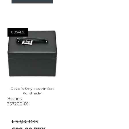
UDSALG
David´s Smykkeskrin Sort
Kunstlæder
Bruuns
367200-01
1.199,00 DKK