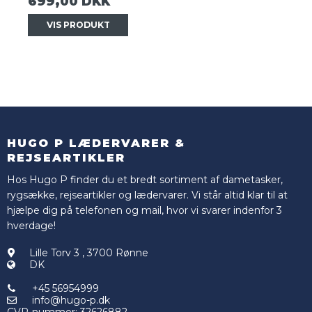
699,00 DKK
VIS PRODUKT
HUGO P LÆDERVARER &
REJSEARTIKLER
Hos Hugo P finder du et bredt sortiment af dametasker,
rygsække, rejseartikler og lædervarer. Vi står altid klar til at
hjælpe dig på telefonen og mail, hvor vi svarer indenfor 3
hverdage!
Lille Torv 3
,
3700 Rønne
DK
+45 56954999
info@hugo-p.dk
CVR-nummer
:
32626882