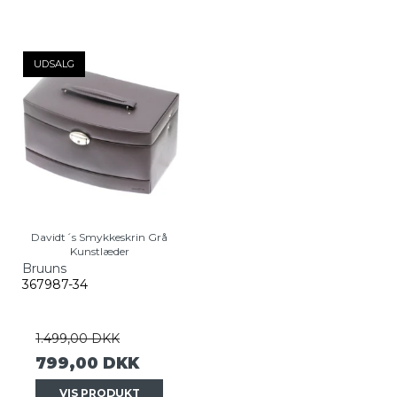
UDSALG
Davidt´s Smykkeskrin Grå
Kunstlæder
Bruuns
367987-34
1.499,00 DKK
799,00 DKK
VIS PRODUKT