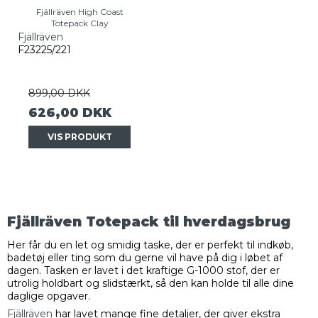
Fjällräven High Coast
Totepack Clay
Fjällräven
F23225/221
899,00 DKK
626,00 DKK
VIS PRODUKT
Fjällräven Totepack til hverdagsbrug
Her får du en let og smidig taske, der er perfekt til indkøb,
badetøj eller ting som du gerne vil have på dig i løbet af
dagen. Tasken er lavet i det kraftige G-1000 stof, der er
utrolig holdbart og slidstærkt, så den kan holde til alle dine
daglige opgaver.
Fjällräven
har lavet mange fine detaljer, der giver ekstra