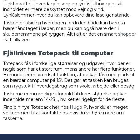
funktionalitet i hverdagen som en lynlås i åbningen, så
indholdet er mere beskyttet mod vejr og vind.
Lynlåslommer, hvor du kan opbevare dine løse genstande.
Tasken er alsidig i hverdagen fordi den både kan bæres i
bærehåndtaget i læder, men du kan også bære den i
skulderremmene på ryggen. Alt i alt er det en smart
shopper
fra Fjällräven.
Fjällräven Totepack til computer
Totepack fås i forskellige størrelser og udgaver, hvor der er
nogle som har et stort rum, mens andre har flere funktioner.
Herunder er en værdsat funktion, at de kan fås med plads til
en bærbar computer på 15". Det gør at tasken kan bruges
som
rygsæk
til hverdagsbrug som skole, arbejde eller besøg.
Taskerne er rummelige i forhold til deres størrelse og kan
indeholde mellem 14-23L, hvilket er rigeligt for de fleste.
Find din nye Totepack her hos
Hugo P
, hvor du er meget
velkommen til at kontakte os, hvis du vil høre mere om
taskerne.