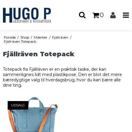
0
Forside
/
Shop
/
Mærker
/
Fjällräven
/
Fjällräven Totepack
Fjällräven Totepack
Totepack fra Fjällräven er en praktisk taske, der kan
sammenlignes lidt med plastikpose. Den er blot det mere
bæredygtige valg til hverdagsbrug, hvor du kan bære alle
dine ting.
UDSALG