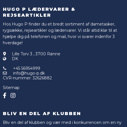
HUGO P LÆDERVARER &
REJSEARTIKLER
Hos Hugo P finder du et bredt sortiment af dametasker,
rygsække, rejseartikler og lædervarer. Vi står altid klar til at
hjælpe dig på telefonen og mail, hvor vi svarer indenfor 3
hverdage!
Lille Torv 3
,
3700 Rønne
DK
+45 56954999
info@hugo-p.dk
CVR-nummer
:
32626882
Sitemap
BLIV EN DEL AF KLUBBEN
Bliv en del af klubben og vær med i konkurrencen om en ny