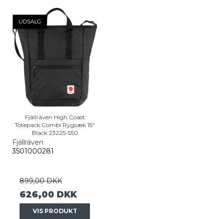
UDSALG
Fjällräven High Coast
Totepack Combi Rygsæk 15"
Black 23225-550
Fjällräven
3501000281
899,00 DKK
626,00 DKK
VIS PRODUKT