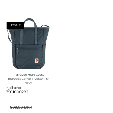
UDSALG
Fjällräven High Coast
Totepack Combi Rygsæk 15"
Navy
Fjällräven
3501000282
899,00 DKK