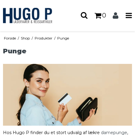
0
Forside
/
Shop
/
Produkter
/
Punge
Punge
Hos Hugo P finder du et stort udvalg af lækre
damepunge
,