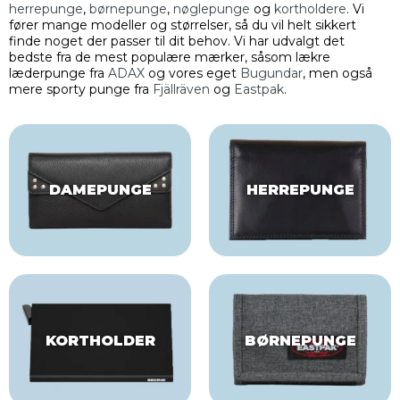
herrepunge
,
børnepunge
,
nøglepunge
og
kortholdere
. Vi
fører mange modeller og størrelser, så du vil helt sikkert
finde noget der passer til dit behov. Vi har udvalgt det
bedste fra de mest populære mærker, såsom lækre
læderpunge fra
ADAX
og vores eget
Bugundar
, men også
mere sporty punge fra
Fjällräven
og
Eastpak
.
DAMEPUNGE
HERREPUNGE
KORTHOLDER
BØRNEPUNGE