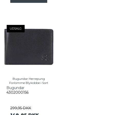
UDSALG
Bugundar Herrepung
Forlomme Blykobbe i Sort
Bugundar
4302000156
299,95 DKK