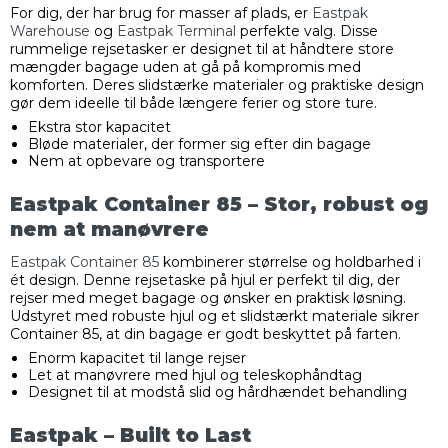
For dig, der har brug for masser af plads, er
Eastpak
Warehouse
og
Eastpak Terminal
perfekte valg. Disse
rummelige rejsetasker er designet til at håndtere store
mængder bagage uden at gå på kompromis med
komforten. Deres slidstærke materialer og praktiske design
gør dem ideelle til både længere ferier og store ture.
Ekstra stor kapacitet
Bløde materialer, der former sig efter din bagage
Nem at opbevare og transportere
Eastpak Container 85 – Stor, robust og
nem at manøvrere
Eastpak Container 85
kombinerer størrelse og holdbarhed i
ét design. Denne rejsetaske på hjul er perfekt til dig, der
rejser med meget bagage og ønsker en praktisk løsning.
Udstyret med robuste hjul og et slidstærkt materiale sikrer
Container 85, at din bagage er godt beskyttet på farten.
Enorm kapacitet til lange rejser
Let at manøvrere med hjul og teleskophåndtag
Designet til at modstå slid og hårdhændet behandling
Eastpak – Built to Last