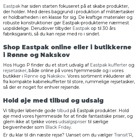
Eastpak
har siden starten fokuseret på at skabe produkter,
der holder. Med deres baggrund i produktion af militærtasker
er holdbarheden i en klasse for sig. De kraftige materialer og
robuste konstruktioner gør Eastpak-produkterne nærmest
uopslidelige. Derudover tilbyder
Eastpak
op til 30 års
fabriksgaranti, så du kan rejse med ro i sindet.
Shop Eastpak online eller i butikkerne
i Rønne og Nakskov
Hos Hugo P finder du et stort udvalg af
Eastpak
kufferter
og
rejsetasker
, både online på vores hjemmeside og i vores
butikker i
Rønne
og
Nakskov
. Vores sortiment inkluderer alt
fra kompakte kabinekufferter til store, rummelige rejsetasker,
så der er noget for enhver rejsende.
Hold øje med tilbud og udsalg
Vi tilbyder løbende gode
tilbud
på Eastpak produkter. Hold
øje med vores hjemmeside for at finde fantastiske priser, og
glem ikke at tjekke vores
udsalgspriser
til særlige
begivenheder som
Black Friday
.
Er du klar til din næste rejse? Uanset om du vælger
Transit'R
,