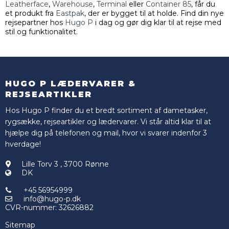
Leatherface
,
Warehouse
,
Terminal
eller
Container 85
, får du
et produkt fra
Eastpak
, der er bygget til at holde. Find din nye
rejsepartner hos
Hugo P
i dag og gør dig klar til at rejse med
stil og funktionalitet.
HUGO P LÆDERVARER &
REJSEARTIKLER
Hos Hugo P finder du et bredt sortiment af dametasker,
rygsække, rejseartikler og lædervarer. Vi står altid klar til at
hjælpe dig på telefonen og mail, hvor vi svarer indenfor 3
hverdage!
Lille Torv 3
,
3700 Rønne
DK
+45 56954999
info@hugo-p.dk
CVR-nummer
:
32626882
Sitemap