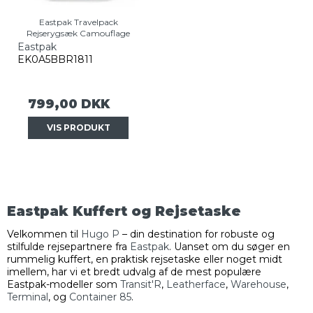
Eastpak Travelpack
Rejserygsæk Camouflage
Eastpak
EK0A5BBR1811
799,00 DKK
VIS PRODUKT
Eastpak Kuffert og Rejsetaske
Velkommen til
Hugo P
– din destination for robuste og
stilfulde rejsepartnere fra
Eastpak
. Uanset om du søger en
rummelig kuffert, en praktisk rejsetaske eller noget midt
imellem, har vi et bredt udvalg af de mest populære
Eastpak-modeller som
Transit'R
,
Leatherface
,
Warehouse
,
Terminal
, og
Container 85
.