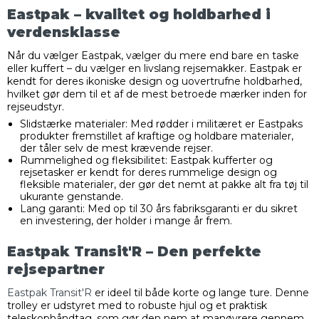
Eastpak – kvalitet og holdbarhed i
verdensklasse
Når du vælger Eastpak, vælger du mere end bare en taske
eller kuffert – du vælger en livslang rejsemakker. Eastpak er
kendt for deres ikoniske design og uovertrufne holdbarhed,
hvilket gør dem til et af de mest betroede mærker inden for
rejseudstyr.
Slidstærke materialer: Med rødder i militæret er Eastpaks
produkter fremstillet af kraftige og holdbare materialer,
der tåler selv de mest krævende rejser.
Rummelighed og fleksibilitet: Eastpak kufferter og
rejsetasker er kendt for deres rummelige design og
fleksible materialer, der gør det nemt at pakke alt fra tøj til
ukurante genstande.
Lang garanti: Med op til 30 års fabriksgaranti er du sikret
en investering, der holder i mange år frem.
Eastpak Transit'R – Den perfekte
rejsepartner
Eastpak Transit'R
er ideel til både korte og lange ture. Denne
trolley er udstyret med to robuste hjul og et praktisk
teleskophåndtag, som gør den nem at manøvrere gennem