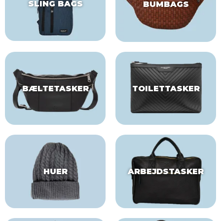
SLING BAGS
BUMBAGS
BÆLTETASKER
TOILETTASKER
HUER
ARBEJDSTASKER