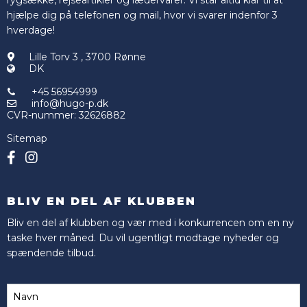
rygsække, rejseartikler og lædervarer. Vi står altid klar til at
hjælpe dig på telefonen og mail, hvor vi svarer indenfor 3
hverdage!
Lille Torv 3
,
3700 Rønne
DK
+45 56954999
info@hugo-p.dk
CVR-nummer
:
32626882
Sitemap
BLIV EN DEL AF KLUBBEN
Bliv en del af klubben og vær med i konkurrencen om en ny
taske hver måned. Du vil ugentligt modtage nyheder og
spændende tilbud.