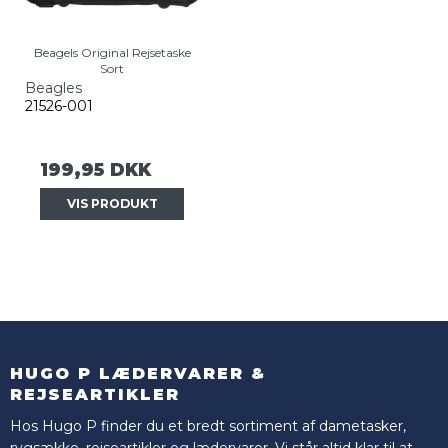
Beagels Original Rejsetaske
Sort
Beagles
21526-001
199,95 DKK
VIS PRODUKT
HUGO P LÆDERVARER &
REJSEARTIKLER
Hos Hugo P finder du et bredt sortiment af dametasker,