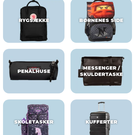
RYGSÆKKE
BØRNENES SIDE
MESSENGER /
PENALHUSE
SKULDERTASKE
SKOLETASKER
KUFFERTER