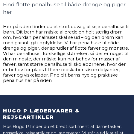
Find flotte penalhuse til både drenge og piger
her
Her på siden finder du et stort udvalg af seje penalhuse til
børn. Dit barn har måske allerede en helt særlig drøm
om, hvordan penalhuset skal se ud – og den drøm kan
med garanti gå i opfyldelse. Vi har penalhuse til både
drenge og piger, der sprudler af flotte farver og mønstre.
Vi har penalhuse i forskellige størrelser, så der er noget til
den mindste, der måske kun har behov for masser af
farver, samt større penalhuse til skolebørnene, hvor der
er behov for plads til flere redskaber såsom blyanter,
farver og viskelæder. Find dit barns nye og praktiske
penalhus her på siden.
HUGO P LÆDERVARER &
REJSEARTIKLER
Hos Hugo P finder du et bredt sortiment af dametasker,
rygsække, rejseartikler og lædervarer. Vi står altid klar til at