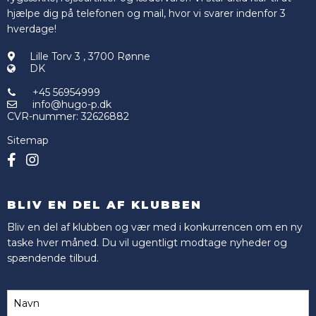
hjælpe dig på telefonen og mail, hvor vi svarer indenfor 3
hverdage!
Lille Torv 3
,
3700 Rønne
DK
+45 56954999
info@hugo-p.dk
CVR-nummer
:
32626882
Sitemap
BLIV EN DEL AF KLUBBEN
Bliv en del af klubben og vær med i konkurrencen om en ny
taske hver måned. Du vil ugentligt modtage nyheder og
spændende tilbud.