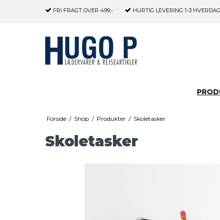
FRI FRAGT
OVER 499,-
HURTIG LEVERING
1-3 HVERDA
PROD
Forside
/
Shop
/
Produkter
/
Skoletasker
Skoletasker