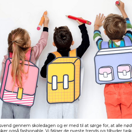
svend gennem skoledagen og er med til at sørge for, at alle nø
tasker også fashionable. Vi følger de nyeste trends og tilbyder ta