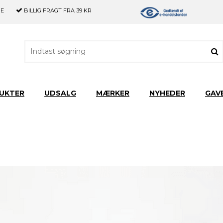
GE
BILLIG FRAGT
FRA 39 KR
UKTER
UDSALG
MÆRKER
NYHEDER
GAV