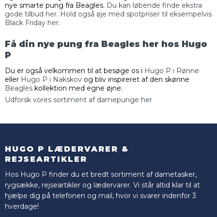
nye smarte pung fra Beagles.
Du kan løbende finde ekstra
gode tilbud her.
Hold også øje med spotpriser til eksempelvis
Black Friday her.
Få din nye pung fra Beagles her hos Hugo
P
Du er også velkommen til at besøge os i
Hugo P i Rønne
eller
Hugo P i Nakskov
og bliv inspireret af den skønne
Beagles
kollektion med egne øjne.
Udforsk vores sortiment af damepunge her
HUGO P LÆDERVARER &
REJSEARTIKLER
Hos Hugo P finder du et bredt sortiment af dametasker,
rygsække, rejseartikler og lædervarer. Vi står altid klar til at
hjælpe dig på telefonen og mail, hvor vi svarer indenfor 3
hverdage!