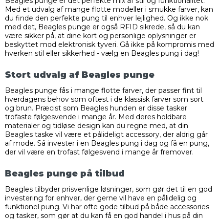
Beagles punge er det perfekte mix af stil og funktionalitet.
Med et udvalg af mange flotte modeller i smukke farver, kan
du finde den perfekte pung til enhver lejlighed. Og ikke nok
med det, Beagles punge er også RFID sikrede, så du kan
være sikker på, at dine kort og personlige oplysninger er
beskyttet mod elektronisk tyveri. Gå ikke på kompromis med
hverken stil eller sikkerhed - vælg en Beagles pung i dag!
Stort udvalg af Beagles punge
Beagles punge fås i mange flotte farver, der passer fint til
hverdagens behov som oftest i de klassisk farver som sort
og brun. Præcist som Beagles hunden er disse tasker
trofaste følgesvende i mange år. Med deres holdbare
materialer og tidløse design kan du regne med, at din
Beagles taske vil være et pålideligt accessory, der aldrig går
af mode. Så invester i en Beagles pung i dag og få en pung,
der vil være en trofast følgesvend i mange år fremover.
Beagles punge på tilbud
Beagles tilbyder prisvenlige løsninger, som gør det til en god
investering for enhver, der gerne vil have en pålidelig og
funktionel pung. Vi har ofte gode tilbud på både accessories
og tasker, som gør at du kan få en god handel i hus på din