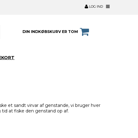
LOG IND
DIN INDKØBSKURV ER TOM
EKORT
e et sandt virvar af genstande, vi bruger hver
 tid at fiske den genstand op af.