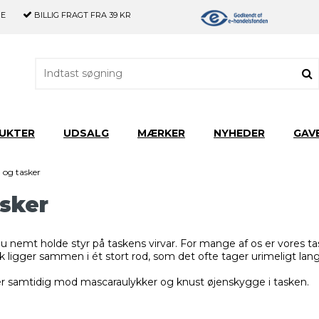
GE
BILLIG FRAGT
FRA 39 KR
UKTER
UDSALG
MÆRKER
NYHEDER
GAV
 og tasker
sker
emt holde styr på taskens virvar. For mange af os er vores task
 ligger sammen i ét stort rod, som det ofte tager urimeligt lang
er samtidig mod mascaraulykker og knust øjenskygge i tasken.