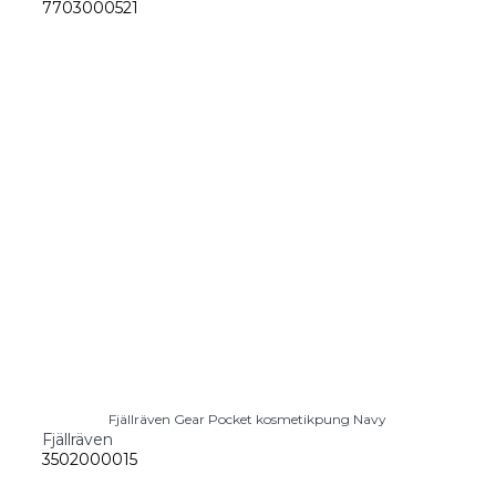
7703000521
Fjällräven Gear Pocket kosmetikpung Navy
Fjällräven
3502000015