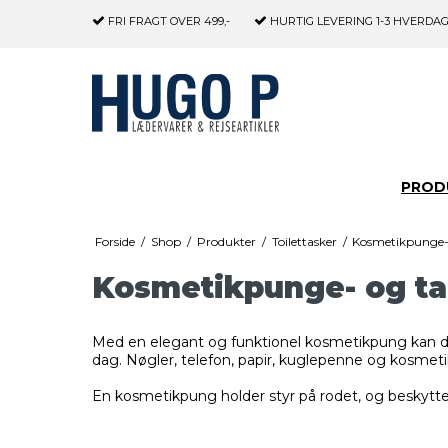
FRI FRAGT
OVER 499,-
HURTIG LEVERING
1-3 HVERDA
PROD
Forside
/
Shop
/
Produkter
/
Toilettasker
/
Kosmetikpunge-
Kosmetikpunge- og ta
Med en elegant og funktionel kosmetikpung kan du n
dag. Nøgler, telefon, papir, kuglepenne og kosmetik
En kosmetikpung holder styr på rodet, og beskytt