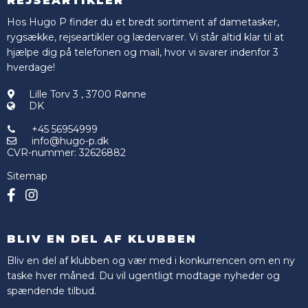
REJSEARTIKLER
Hos Hugo P finder du et bredt sortiment af dametasker,
rygsække, rejseartikler og lædervarer. Vi står altid klar til at
hjælpe dig på telefonen og mail, hvor vi svarer indenfor 3
hverdage!
Lille Torv 3
,
3700 Rønne
DK
+45 56954999
info@hugo-p.dk
CVR-nummer
:
32626882
Sitemap
BLIV EN DEL AF KLUBBEN
Bliv en del af klubben og vær med i konkurrencen om en ny
taske hver måned. Du vil ugentligt modtage nyheder og
spændende tilbud.