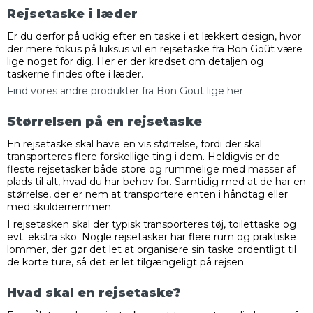
Rejsetaske i læder
Er du derfor på udkig efter en taske i et lækkert design, hvor
der mere fokus på luksus vil en rejsetaske fra Bon Goût være
lige noget for dig. Her er der kredset om detaljen og
taskerne findes ofte i læder.
Find vores andre produkter fra Bon Gout lige her
Størrelsen på en rejsetaske
En rejsetaske skal have en vis størrelse, fordi der skal
transporteres flere forskellige ting i dem. Heldigvis er de
fleste rejsetasker både store og rummelige med masser af
plads til alt, hvad du har behov for. Samtidig med at de har en
størrelse, der er nem at transportere enten i håndtag eller
med skulderremmen.
I rejsetasken skal der typisk transporteres tøj, toilettaske og
evt. ekstra sko. Nogle rejsetasker har flere rum og praktiske
lommer, der gør det let at organisere sin taske ordentligt til
de korte ture, så det er let tilgængeligt på rejsen.
Hvad skal en rejsetaske?