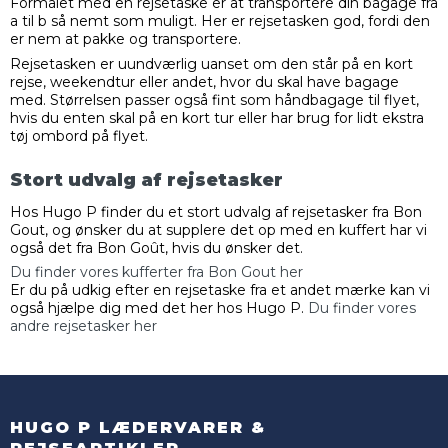
Formålet med en rejsetaske er at transportere din bagage fra
a til b så nemt som muligt. Her er rejsetasken god, fordi den
er nem at pakke og transportere.
Rejsetasken er uundværlig uanset om den står på en kort
rejse, weekendtur eller andet, hvor du skal have bagage
med. Størrelsen passer også fint som håndbagage til flyet,
hvis du enten skal på en kort tur eller har brug for lidt ekstra
tøj ombord på flyet.
Stort udvalg af rejsetasker
Hos Hugo P finder du et stort udvalg af rejsetasker fra Bon
Gout, og ønsker du at supplere det op med en kuffert har vi
også det fra Bon Goût, hvis du ønsker det.
Du finder vores kufferter fra Bon Gout her
Er du på udkig efter en rejsetaske fra et andet mærke kan vi
også hjælpe dig med det her hos Hugo P.
Du finder vores
andre rejsetasker her
HUGO P LÆDERVARER &