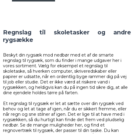
Regnslag til skoletasker og andre
rygsække
Beskyt din rygsæk mod nedbør med et af de smarte
regnslag til rygsæk, som du finder i mange udgaver her i
vores sortiment. Vælg for eksempel et regnslag til
skoletaske, så hverken computer, skriveredskaber eller
papirer er udsatte, når en ordentlig byge rammer dig på vej
til job eller studie. Det er ikke værd at risikere vand i
rygsækken, og heldigvis kan du på ingen tid sikre dig, at alle
dine ejendele holdes tørre på farten.
Et regnslag til rygsæk er let at sætte over din rygsæk ved
behov og let at tage af igen, når du er sikkert fremme, eller
når regn og sne stilner af igen. Det er lige til at have med i
rygsækken, så du hurtigt kan finde det frem ved pludselig
nedbør. Se de mange muligheder her, og find et
regnovertræk til rygsæk, der passer til din taske. Du kan