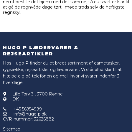
nemt bestille det hjem med det samme, så du snart er klar til
at gå de regnvåde dage tørt i møde trods selv de heftigste
regnskyl.
HUGO P LÆDERVARER &
REJSEARTIKLER
Hos Hugo P finder du et bredt sortiment af dametasker,
rygsække, rejseartikler og lædervarer. Vi står altid klar til at
hjælpe dig på telefonen og mail, hvor vi svarer indenfor 3
hverdage!
Lille Torv 3
,
3700 Rønne
DK
+45 56954999
info@hugo-p.dk
CVR-nummer
:
32626882
Sitemap