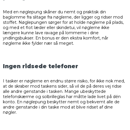
Med en nøglepung skåner du nemt og praktisk din
baglomme fra slitage fra nøglerne, der ligger og ridser mod
stoffet. Nøglepungen sørger for at holde nøglerne på plads,
og med et flot læder eller skindetui, vil nøglerne ikke
længere kunne lave ravage på lommerne i dine
yndlingsbukser. En bonus er den ekstra komfort, når
nøglerne ikke fylder nær så meget.
Ingen ridsede telefoner
I tasker er nøglerne en endnu større risiko, for ikke nok med,
at de skraber mod taskens sider, så vil de på deres vej ridse
alle andre genstande i tasken. Mange ubeskyttede
telefonskærme og solbrilleglas har måtte lade livet på dén
konto. En nøglepung beskytter nemt og bekvemt alle de
andre genstande i din taske mod at blive ridset af dine
nøgler.