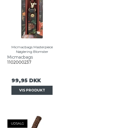
Micmacbags Masterpiece
Nøglering Blomster
Micmacbags
1102000237
99,95 DKK
VIS PRODUKT
UDSALG