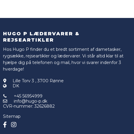
HUGO P LÆDERVARER &
REJSEARTIKLER
Hos Hugo P finder du et bredt sortiment af dametasker,
rygsække, rejseartikler og lædervarer. Vi står altid klar til at
hjælpe dig på telefonen og mail, hvor vi svarer indenfor 3
hverdage!
Lille Torv 3
,
3700 Rønne
DK
+45 56954999
info@hugo-p.dk
CVR-nummer
:
32626882
Sitemap