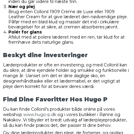
inden du går videre til næste trin.
Nær og plej
Brug enten Collonil 1909 Crème de Luxe eller 1909
Leather Cream for at give læderet den nødvendige pleje.
Påfør med en blød klud og massér det ind i cirkulære
bevægelser for at sikre, at cremen absorberes jævnt.
Polér for glans
Afslut med at polere læderet med en ren, tør klud for at
fremhæve dets naturlige glans.
Beskyt dine investeringer
Læderprodukter er ofte en investering, og med Collonil kan
du sikre, at dine ejendele holder sig smukke og funktionelle i
mange år. Uanset om det er dine daglige sko, en
designerhåndtaske eller et lædermøbel, er det vigtigt at
pleje dem korrekt for at bevare deres værdi.
Find Dine Favoritter Hos Hugo P
Du kan finde Collonil’s produkter både online på vores
webshop
www.hugo-p.dk
og i vores butikker i Rønne og
Nakskov. Vi tilbyder et bredt udvalg af læderplejeprodukter,
så du kan finde præcis det, der passer til dine behov.
Giv dine læderprodukter den pleje, de fortjener, og opdag,