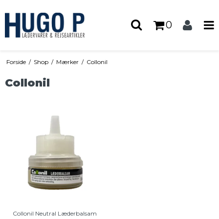
0
Forside
/
Shop
/
Mærker
/
Collonil
Collonil
Collonil Neutral Læderbalsam