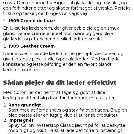
snavs. Den er specielt designet til glatlæder og tekstiler, og
den forhindrer pletter og skader forårsaget af væske. Perfekt
til sko og tasker, der bruges i al slags vejr.
1909 Crème de Luxe
En luksuriøs lædercrem, der giver dyb pleje og en smuk
glans. Denne creme er ideel til at nære og genoplive
glatlæder og efterlader det silkeblødt og smukt.
1909 Leather Cream
Denne specialiserede lædercreme genopfrisker farven og
giver intensiv pleje til alle typer glatlæder. Med sin bløde
konsistens og lette påføring er den en favorit blandt
læderentusiaster.
Sådan plejer du dit læder effektivt
Med Collonil er det nemt at tage sig godt af dine
læderprodukter. Følg disse trin for optimale resultater:
Rens grundigt
Start med at fjerne snavs og støv fra overfladen. Brug en
blød børste eller en fugtig klud til at rense produktet.
Imprægnér
Spray Collonil Waterstop Classic jævnt på for at beskytte
mod fugt og skidt. Husk at lade det tørre fuldstændigt,