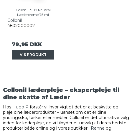
Collonil 1909 Neutral
Lædercreme 75 ml
Collonil
4602000002
79,95 DKK
VIS PRODUKT
Collonil læderpleje – ekspertpleje til
dine skatte af Læder
Hos
Hugo P
forstår vi, hvor vigtigt det er at beskytte og
pleje dine læderprodukter – uanset om det er dine
yndlingssko, tasker eller møbler. Collonil er det ultimative valg
inden for læderpleje, og vi tilbyder et udvalg af deres bedste
produkter både online og i vores butikker i
Rønne
og