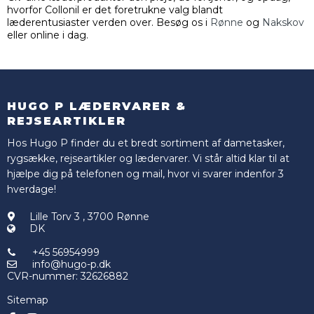
hvorfor Collonil er det foretrukne valg blandt
læderentusiaster verden over. Besøg os i
Rønne
og
Nakskov
eller online i dag.
HUGO P LÆDERVARER &
REJSEARTIKLER
Hos Hugo P finder du et bredt sortiment af dametasker,
rygsække, rejseartikler og lædervarer. Vi står altid klar til at
hjælpe dig på telefonen og mail, hvor vi svarer indenfor 3
hverdage!
Lille Torv 3
,
3700 Rønne
DK
+45 56954999
info@hugo-p.dk
CVR-nummer
:
32626882
Sitemap