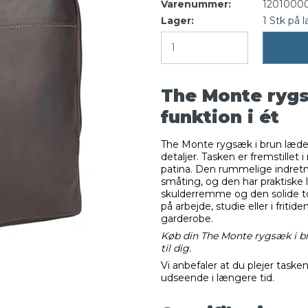
Varenummer:
1201000
Lager:
1
Stk
på l
The Monte rygsæ
funktion i ét
The Monte rygsæk i brun læder
detaljer. Tasken er fremstillet
patina. Den rummelige indretn
småting, og den har praktiske 
skulderremme og den solide t
på arbejde, studie eller i friti
garderobe.
Køb din The Monte rygsæk i br
til dig.
Vi anbefaler at du plejer task
udseende i længere tid.