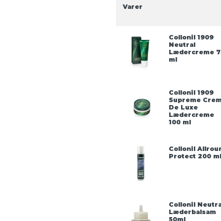
Varer
Collonil 1909
Neutral
Lædercreme 7
ml
Collonil 1909
Supreme Cre
De Luxe
Lædercreme
100 ml
Collonil Allrou
Protect 200 m
Collonil Neutra
Læderbalsam
50ml