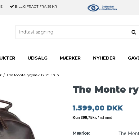
GE
BILLIG FRAGT
FRA 39 KR
UKTER
UDSALG
MÆRKER
NYHEDER
GAV
r
/
The Monte rygsæk 13.3" Brun
The Monte ry
1.599,00 DKK
Mærke:
The Mon