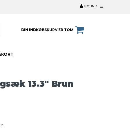
LOG IND
DIN INDKØBSKURV ER TOM
EKORT
gsæk 13.3" Brun
te