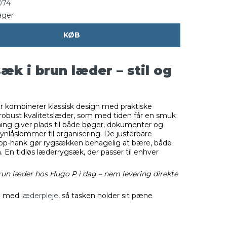
074
ager
KØB
k i brun læder – stil og
 kombinerer klassisk design med praktiske
 i robust kvalitetslæder, som med tiden får en smuk
ing giver plads til både bøger, dokumenter og
lynlåslommer til organisering. De justerbare
op-hank gør rygsækken behagelig at bære, både
den. En tidløs læderrygsæk, der passer til enhver
un læder hos Hugo P i dag – nem levering direkte
en med
læderpleje
, så tasken holder sit pæne