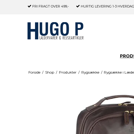
FRI FRAGT
OVER 499,-
HURTIG LEVERING
1-3 HVERDA
PROD
Forside
/
Shop
/
Produkter
/
Rygsække
/
Rygsække i Læde