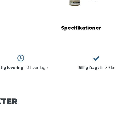
Specifikationer
Detaljerne:
L: 29 cm
H: 40 cm
tig levering
1-3 hverdage
Billig fragt
fra 39 kr
D: 10 cm
Plads til 13,3" bærbar
Materiale: kalveskind
KTER