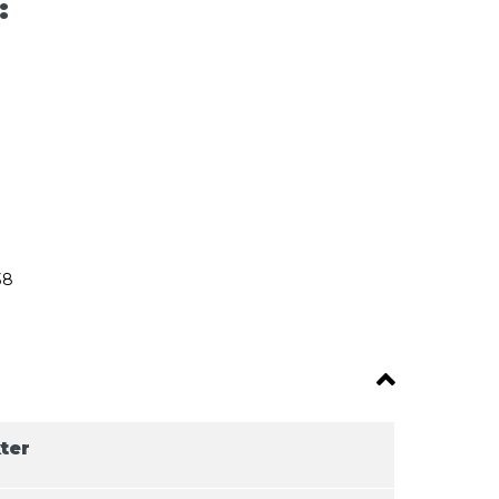
:
38
ter