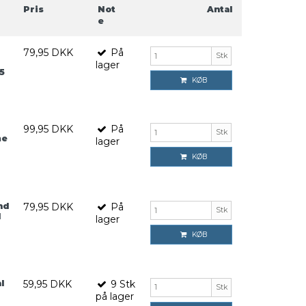
Pris
Not
Antal
e
79,95 DKK
På
Stk
lager
5
KØB
99,95 DKK
På
Stk
me
lager
KØB
nd
79,95 DKK
På
Stk
l
lager
KØB
l
59,95 DKK
9
Stk
Stk
på lager