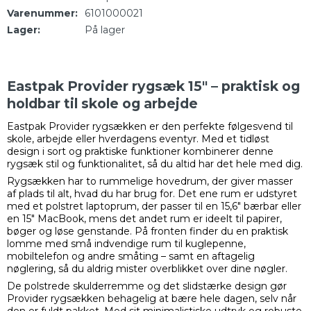
Varenummer:
6101000021
Lager:
På lager
Eastpak Provider rygsæk 15" – praktisk og
holdbar til skole og arbejde
Eastpak Provider rygsækken er den perfekte følgesvend til
skole, arbejde eller hverdagens eventyr. Med et tidløst
design i sort og praktiske funktioner kombinerer denne
rygsæk stil og funktionalitet, så du altid har det hele med dig.
Rygsækken har to rummelige hovedrum, der giver masser
af plads til alt, hvad du har brug for. Det ene rum er udstyret
med et polstret laptoprum, der passer til en 15,6" bærbar eller
en 15" MacBook, mens det andet rum er ideelt til papirer,
bøger og løse genstande. På fronten finder du en praktisk
lomme med små indvendige rum til kuglepenne,
mobiltelefon og andre småting – samt en aftagelig
nøglering, så du aldrig mister overblikket over dine nøgler.
De polstrede skulderremme og det slidstærke design gør
Provider rygsækken behagelig at bære hele dagen, selv når
den er fuldt pakket. Med sit minimalistiske udtryk og robuste