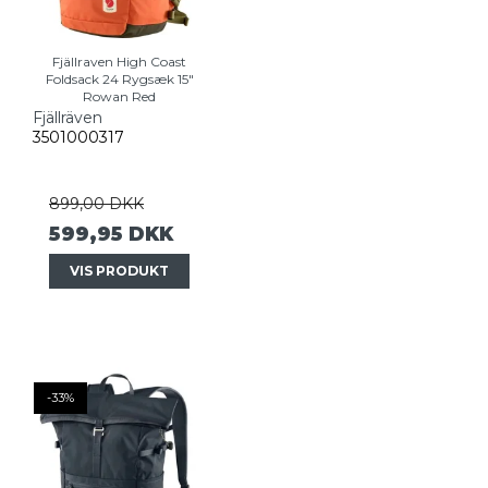
Fjällraven High Coast
Foldsack 24 Rygsæk 15"
Rowan Red
Fjällräven
3501000317
899,00 DKK
599,95 DKK
VIS PRODUKT
-33%