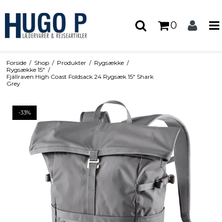
0
Forside
/
Shop
/
Produkter
/
Rygsække
/
Rygsække 15"
/
Fjällraven High Coast Foldsack 24 Rygsæk 15" Shark
Grey
-33%