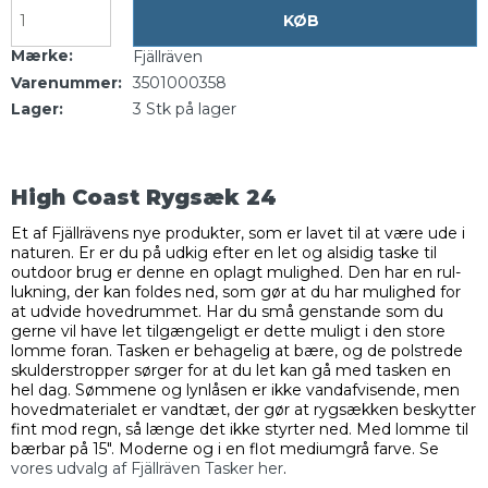
KØB
Mærke:
Fjällräven
Varenummer:
3501000358
Lager:
3
Stk
på lager
High Coast Rygsæk 24
Et af Fjällrävens nye produkter, som er lavet til at være ude i
naturen. Er er du på udkig efter en let og alsidig taske til
outdoor brug er denne en oplagt mulighed. Den har en rul-
lukning, der kan foldes ned, som gør at du har mulighed for
at udvide hovedrummet. Har du små genstande som du
gerne vil have let tilgængeligt er dette muligt i den store
lomme foran. Tasken er behagelig at bære, og de polstrede
skulderstropper sørger for at du let kan gå med tasken en
hel dag. Sømmene og lynlåsen er ikke vandafvisende, men
hovedmaterialet er vandtæt, der gør at rygsækken beskytter
fint mod regn, så længe det ikke styrter ned. Med lomme til
bærbar på 15". Moderne og i en flot mediumgrå farve. Se
vores udvalg af Fjällräven Tasker her
.