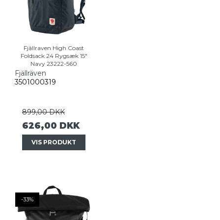
Fjällraven High Coast
Foldsack 24 Rygsæk 15"
Navy 23222-560
Fjällräven
3501000319
899,00 DKK
626,00 DKK
VIS PRODUKT
-33%