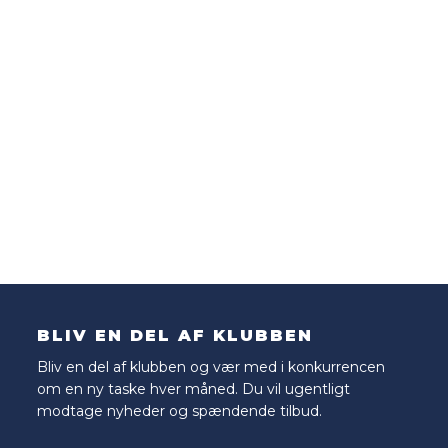
BLIV EN DEL AF KLUBBEN
Bliv en del af klubben og vær med i konkurrencen
om en ny taske hver måned. Du vil ugentligt
modtage nyheder og spændende tilbud.