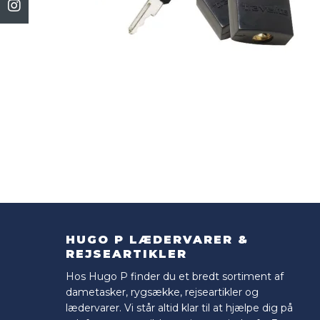
HUGO P LÆDERVARER &
REJSEARTIKLER
Hos Hugo P finder du et bredt sortiment af
dametasker, rygsække, rejseartikler og
lædervarer. Vi står altid klar til at hjælpe dig på