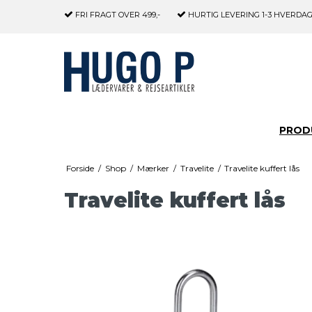
FRI FRAGT
OVER 499,-
HURTIG LEVERING
1-3 HVERDA
PROD
Forside
/
Shop
/
Mærker
/
Travelite
/
Travelite kuffert lås
Travelite kuffert lås