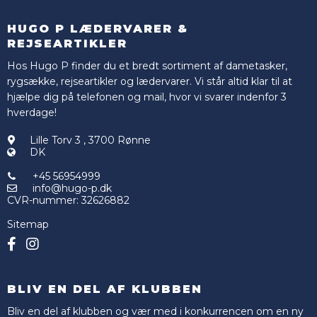
HUGO P LÆDERVARER &
REJSEARTIKLER
Hos Hugo P finder du et bredt sortiment af dametasker,
rygsække, rejseartikler og lædervarer. Vi står altid klar til at
hjælpe dig på telefonen og mail, hvor vi svarer indenfor 3
hverdage!
Lille Torv 3
,
3700 Rønne
DK
+45 56954999
info@hugo-p.dk
CVR-nummer
:
32626882
Sitemap
BLIV EN DEL AF KLUBBEN
Bliv en del af klubben og vær med i konkurrencen om en ny