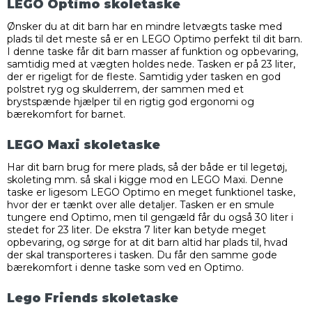
LEGO Optimo skoletaske
Ønsker du at dit barn har en mindre letvægts taske med
plads til det meste så er en LEGO Optimo perfekt til dit barn.
I denne taske får dit barn masser af funktion og opbevaring,
samtidig med at vægten holdes nede. Tasken er på 23 liter,
der er rigeligt for de fleste. Samtidig yder tasken en god
polstret ryg og skulderrem, der sammen med et
brystspænde hjælper til en rigtig god ergonomi og
bærekomfort for barnet.
LEGO Maxi skoletaske
Har dit barn brug for mere plads, så der både er til legetøj,
skoleting mm. så skal i kigge mod en LEGO Maxi. Denne
taske er ligesom LEGO Optimo en meget funktionel taske,
hvor der er tænkt over alle detaljer. Tasken er en smule
tungere end Optimo, men til gengæld får du også 30 liter i
stedet for 23 liter. De ekstra 7 liter kan betyde meget
opbevaring, og sørge for at dit barn altid har plads til, hvad
der skal transporteres i tasken. Du får den samme gode
bærekomfort i denne taske som ved en Optimo.
Lego Friends skoletaske