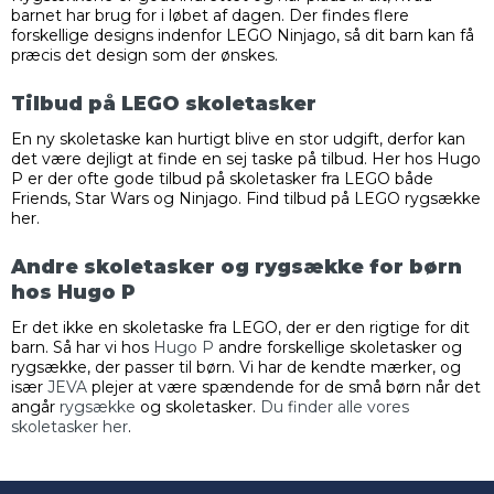
barnet har brug for i løbet af dagen. Der findes flere
forskellige designs indenfor LEGO Ninjago, så dit barn kan få
præcis det design som der ønskes.
Tilbud på LEGO skoletasker
En ny skoletaske kan hurtigt blive en stor udgift, derfor kan
det være dejligt at finde en sej taske på tilbud. Her hos Hugo
P er der ofte gode tilbud på skoletasker fra LEGO både
Friends, Star Wars og Ninjago. Find tilbud på LEGO rygsække
her.
Andre skoletasker og rygsække for børn
hos Hugo P
Er det ikke en skoletaske fra LEGO, der er den rigtige for dit
barn. Så har vi hos
Hugo P
andre forskellige skoletasker og
rygsække, der passer til børn. Vi har de kendte mærker, og
især
JEVA
plejer at være spændende for de små børn når det
angår
rygsække
og skoletasker.
Du finder alle vores
skoletasker her
.