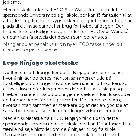
jedierne.
Med en skoletaske fra LEGO Star Wars får dit barn dette
spændende univers med sig i skole, der kan få fantasien til at
arbejde til og fra skole. Rygsækkene er godt indrettet og har
plads til alt, hvad barnet har brug for i løbet af dagen. Der
findes flere forskellige designs indenfor LEGO Star Wars, så
dit barn kan få præcis det design som der ønskes.
Mangler du et penalhus til din nye LEGO taske finder du
matchende penalhuse her
Lego Ninjago skoletaske
De fleste med drenge kender til Ninjago, der er en serie,
hvor 6 ninjaer og deres mentor, sammen er ude på
forskellige udfordringer, hvor de kæmper imod skurken. For
at løse disse udfordringer bliver de nødt til at stole på og
hjælpe hinanden. Da udfordringerne sjældent kan løses uden
de forener deres forskellige kræfter. Det er en serie om,
hvordan man sammen er stærkere og at det en god idé at
samarbejde for at løse de udfordringer vi kommer ud for.
Med en skoletaske fra LEGO Ninjago får dit barn dette
spændende univers med sig i skole, der kan få fantasien til at
tænke på seje historier om de 6 ninjaer til og fra skole.
Rygsækkene er godt indrettet og har plads til alt, hvad