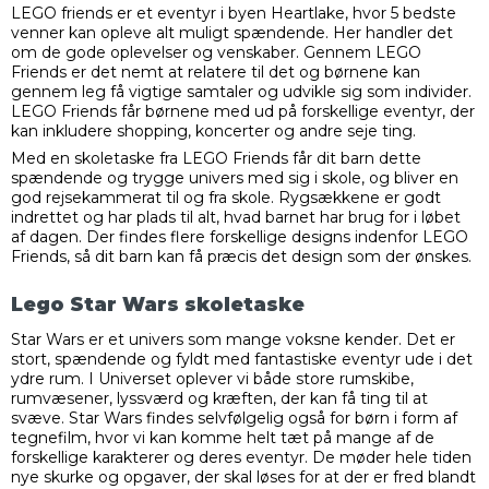
LEGO friends er et eventyr i byen Heartlake, hvor 5 bedste
venner kan opleve alt muligt spændende. Her handler det
om de gode oplevelser og venskaber. Gennem LEGO
Friends er det nemt at relatere til det og børnene kan
gennem leg få vigtige samtaler og udvikle sig som individer.
LEGO Friends får børnene med ud på forskellige eventyr, der
kan inkludere shopping, koncerter og andre seje ting.
Med en skoletaske fra LEGO Friends får dit barn dette
spændende og trygge univers med sig i skole, og bliver en
god rejsekammerat til og fra skole. Rygsækkene er godt
indrettet og har plads til alt, hvad barnet har brug for i løbet
af dagen. Der findes flere forskellige designs indenfor LEGO
Friends, så dit barn kan få præcis det design som der ønskes.
Lego Star Wars skoletaske
Star Wars er et univers som mange voksne kender. Det er
stort, spændende og fyldt med fantastiske eventyr ude i det
ydre rum. I Universet oplever vi både store rumskibe,
rumvæsener, lyssværd og kræften, der kan få ting til at
svæve. Star Wars findes selvfølgelig også for børn i form af
tegnefilm, hvor vi kan komme helt tæt på mange af de
forskellige karakterer og deres eventyr. De møder hele tiden
nye skurke og opgaver, der skal løses for at der er fred blandt