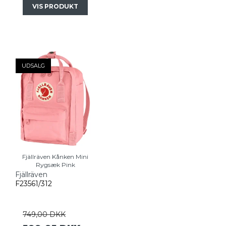
VIS PRODUKT
UDSALG
Fjällräven Kånken Mini
Rygsæk Pink
Fjällräven
F23561/312
749,00 DKK