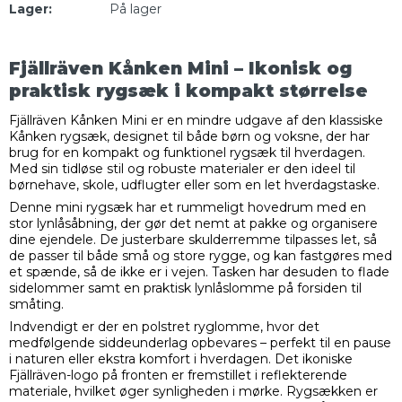
Lager:
På lager
Fjällräven Kånken Mini – Ikonisk og
praktisk rygsæk i kompakt størrelse
Fjällräven Kånken Mini er en mindre udgave af den klassiske
Kånken rygsæk, designet til både børn og voksne, der har
brug for en kompakt og funktionel rygsæk til hverdagen.
Med sin tidløse stil og robuste materialer er den ideel til
børnehave, skole, udflugter eller som en let hverdagstaske.
Denne mini rygsæk har et rummeligt hovedrum med en
stor lynlåsåbning, der gør det nemt at pakke og organisere
dine ejendele. De justerbare skulderremme tilpasses let, så
de passer til både små og store rygge, og kan fastgøres med
et spænde, så de ikke er i vejen. Tasken har desuden to flade
sidelommer samt en praktisk lynlåslomme på forsiden til
småting.
Indvendigt er der en polstret ryglomme, hvor det
medfølgende siddeunderlag opbevares – perfekt til en pause
i naturen eller ekstra komfort i hverdagen. Det ikoniske
Fjällräven-logo på fronten er fremstillet i reflekterende
materiale, hvilket øger synligheden i mørke. Rygsækken er