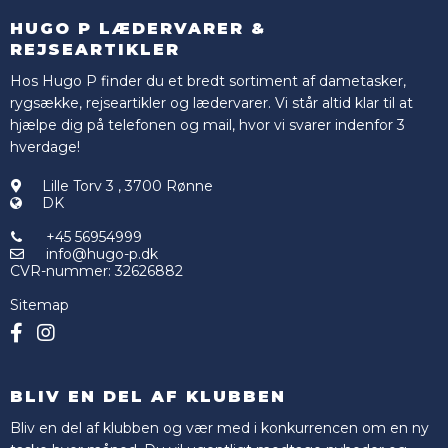
HUGO P LÆDERVARER &
REJSEARTIKLER
Hos Hugo P finder du et bredt sortiment af dametasker,
rygsække, rejseartikler og lædervarer. Vi står altid klar til at
hjælpe dig på telefonen og mail, hvor vi svarer indenfor 3
hverdage!
Lille Torv 3
,
3700 Rønne
DK
+45 56954999
info@hugo-p.dk
CVR-nummer
:
32626882
Sitemap
BLIV EN DEL AF KLUBBEN
Bliv en del af klubben og vær med i konkurrencen om en ny