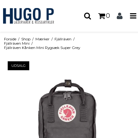
0
Forside
/
Shop
/
Mærker
/
Fjällräven
/
Fjällräven Mini
/
Fjällräven Kånken Mini Rygsæk Super Grey
UDSALG