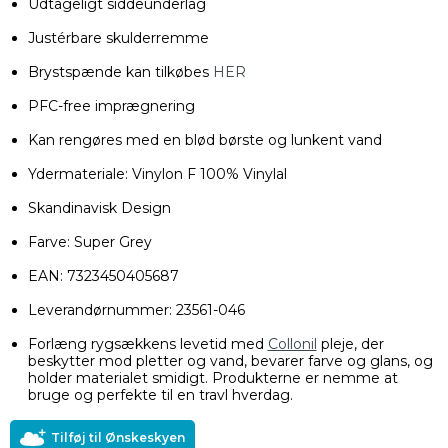
Udtageligt siddeunderlag
Justérbare skulderremme
Brystspænde kan tilkøbes
HER
PFC-free imprægnering
Kan rengøres med en blød børste og lunkent vand
Ydermateriale: Vinylon F 100% Vinylal
Skandinavisk Design
Farve: Super Grey
EAN: 7323450405687
Leverandørnummer: 23561-046
Forlæng rygsækkens levetid med
Collonil
pleje, der
beskytter mod pletter og vand, bevarer farve og glans, og
holder materialet smidigt. Produkterne er nemme at
bruge og perfekte til en travl hverdag.
Tilføj til Ønskeskyen