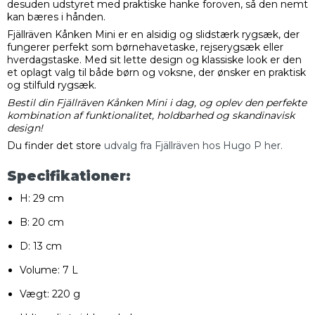
desuden udstyret med praktiske hanke foroven, så den nemt
kan bæres i hånden.
Fjällräven Kånken Mini er en alsidig og slidstærk rygsæk, der
fungerer perfekt som børnehavetaske, rejserygsæk eller
hverdagstaske. Med sit lette design og klassiske look er den
et oplagt valg til både børn og voksne, der ønsker en praktisk
og stilfuld rygsæk.
Bestil din Fjällräven Kånken Mini i dag, og oplev den perfekte
kombination af funktionalitet, holdbarhed og skandinavisk
design!
Du finder det store
udvalg fra Fjällräven hos Hugo P her.
Specifikationer:
H: 29 cm
B: 20 cm
D: 13 cm
Volume: 7 L
Vægt: 220 g