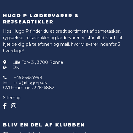
HUGO P LÆDERVARER &
REJSEARTIKLER
Hos Hugo P finder du et bredt sortiment af dametasker,
rygsække, rejseartikler og lædervarer. Vi står altid klar til at
hjælpe dig på telefonen og mail, hvor vi svarer indenfor 3
hverdage!
Lille Torv 3
,
3700 Rønne
DK
+45 56954999
info@hugo-p.dk
CVR-nummer
:
32626882
Sitemap
BLIV EN DEL AF KLUBBEN