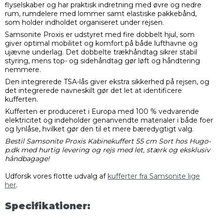
flyselskaber og har praktisk indretning med øvre og nedre
rum, rumdelere med lommer samt elastiske pakkebånd,
som holder indholdet organiseret under rejsen.
Samsonite Proxis er udstyret med fire dobbelt hjul, som
giver optimal mobilitet og komfort på både lufthavne og
ujævne underlag. Det dobbelte trækhåndtag sikrer stabil
styring, mens top- og sidehåndtag gør løft og håndtering
nemmere.
Den integrerede TSA-lås giver ekstra sikkerhed på rejsen, og
det integrerede navneskilt gør det let at identificere
kufferten.
Kufferten er produceret i Europa med 100 % vedvarende
elektricitet og indeholder genanvendte materialer i både foer
og lynlåse, hvilket gør den til et mere bæredygtigt valg.
Bestil Samsonite Proxis Kabinekuffert 55 cm Sort hos Hugo-
p.dk med hurtig levering og rejs med let, stærk og eksklusiv
håndbagage!
Udforsk vores flotte udvalg af
kufferter fra Samsonite lige
her
.
Specifikationer: