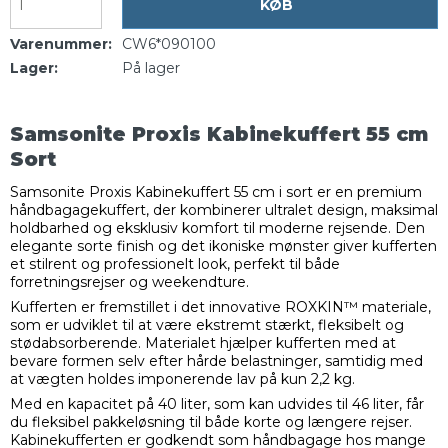
KØB
Varenummer:
CW6*090100
Lager:
På lager
Samsonite Proxis Kabinekuffert 55 cm
Sort
Samsonite Proxis Kabinekuffert 55 cm i sort er en premium
håndbagagekuffert, der kombinerer ultralet design, maksimal
holdbarhed og eksklusiv komfort til moderne rejsende. Den
elegante sorte finish og det ikoniske mønster giver kufferten
et stilrent og professionelt look, perfekt til både
forretningsrejser og weekendture.
Kufferten er fremstillet i det innovative ROXKIN™ materiale,
som er udviklet til at være ekstremt stærkt, fleksibelt og
stødabsorberende. Materialet hjælper kufferten med at
bevare formen selv efter hårde belastninger, samtidig med
at vægten holdes imponerende lav på kun 2,2 kg.
Med en kapacitet på 40 liter, som kan udvides til 46 liter, får
du fleksibel pakkeløsning til både korte og længere rejser.
Kabinekufferten er godkendt som håndbagage hos mange