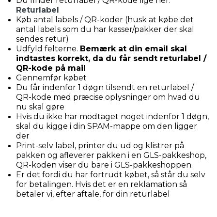
Du finder returlabel / QR-kode lige her:
Returlabel
Køb antal labels / QR-koder (husk at købe det
antal labels som du har kasser/pakker der skal
sendes retur)
Udfyld felterne.
Bemærk at din email skal
indtastes korrekt, da du får sendt returlabel /
QR-kode på mail
Gennemfør købet
Du får indenfor 1 døgn tilsendt en returlabel /
QR-kode med præcise oplysninger om hvad du
nu skal gøre
Hvis du ikke har modtaget noget indenfor 1 døgn,
skal du kigge i din SPAM-mappe om den ligger
der
Print-selv label, printer du ud og klistrer på
pakken og afleverer pakken i en GLS-pakkeshop,
QR-koden viser du bare i GLS-pakkeshoppen.
Er det fordi du har fortrudt købet, så står du selv
for betalingen. Hvis det er en reklamation så
betaler vi, efter aftale, for din returlabel