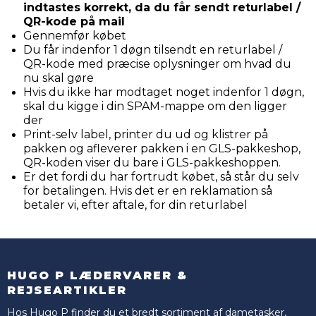
indtastes korrekt, da du får sendt returlabel /
QR-kode på mail
Gennemfør købet
Du får indenfor 1 døgn tilsendt en returlabel /
QR-kode med præcise oplysninger om hvad du
nu skal gøre
Hvis du ikke har modtaget noget indenfor 1 døgn,
skal du kigge i din SPAM-mappe om den ligger
der
Print-selv label, printer du ud og klistrer på
pakken og afleverer pakken i en GLS-pakkeshop,
QR-koden viser du bare i GLS-pakkeshoppen.
Er det fordi du har fortrudt købet, så står du selv
for betalingen. Hvis det er en reklamation så
betaler vi, efter aftale, for din returlabel
HUGO P LÆDERVARER &
REJSEARTIKLER
Hos Hugo P finder du et bredt sortiment af dametasker,