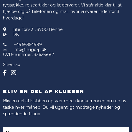
rygsække, rejseartikler og lædervarer. Vi står altid klar til at
hjælpe dig på telefonen og mail, hvor vi svarer indenfor 3
hverdage!
Lille Torv 3
,
3700 Rønne
DK
+45 56954999
info@hugo-p.dk
CVR-nummer
:
32626882
Sitemap
BLIV EN DEL AF KLUBBEN
Bliv en del af klubben og vær med i konkurrencen om en ny
taske hver måned. Du vil ugentligt modtage nyheder og
spændende tilbud.