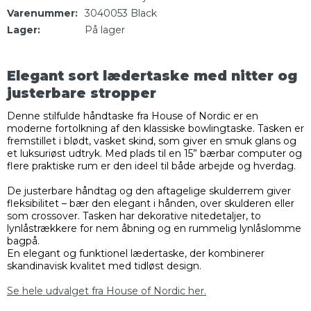
Varenummer:
3040053 Black
Lager:
På lager
Elegant sort lædertaske med nitter og
justerbare stropper
Denne stilfulde håndtaske fra House of Nordic er en
moderne fortolkning af den klassiske bowlingtaske. Tasken er
fremstillet i blødt, vasket skind, som giver en smuk glans og
et luksuriøst udtryk. Med plads til en 15” bærbar computer og
flere praktiske rum er den ideel til både arbejde og hverdag.
De justerbare håndtag og den aftagelige skulderrem giver
fleksibilitet – bær den elegant i hånden, over skulderen eller
som crossover. Tasken har dekorative nitedetaljer, to
lynlåstrækkere for nem åbning og en rummelig lynlåslomme
bagpå.
En elegant og funktionel lædertaske, der kombinerer
skandinavisk kvalitet med tidløst design.
Se hele udvalget fra House of Nordic her.