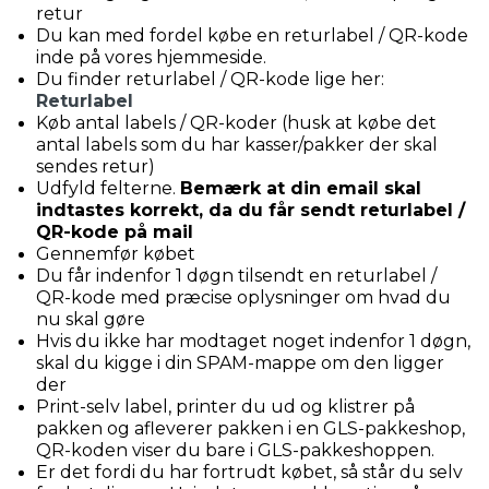
retur
Du kan med fordel købe en returlabel / QR-kode
inde på vores hjemmeside.
Du finder returlabel / QR-kode lige her:
Returlabel
Køb antal labels / QR-koder (husk at købe det
antal labels som du har kasser/pakker der skal
sendes retur)
Udfyld felterne.
Bemærk at din email skal
indtastes korrekt, da du får sendt returlabel /
QR-kode på mail
Gennemfør købet
Du får indenfor 1 døgn tilsendt en returlabel /
QR-kode med præcise oplysninger om hvad du
nu skal gøre
Hvis du ikke har modtaget noget indenfor 1 døgn,
skal du kigge i din SPAM-mappe om den ligger
der
Print-selv label, printer du ud og klistrer på
pakken og afleverer pakken i en GLS-pakkeshop,
QR-koden viser du bare i GLS-pakkeshoppen.
Er det fordi du har fortrudt købet, så står du selv