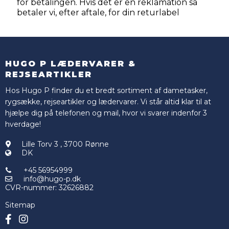
for betalingen. Hvis det er en reklamation så
betaler vi, efter aftale, for din returlabel
HUGO P LÆDERVARER &
REJSEARTIKLER
Hos Hugo P finder du et bredt sortiment af dametasker,
rygsække, rejseartikler og lædervarer. Vi står altid klar til at
hjælpe dig på telefonen og mail, hvor vi svarer indenfor 3
hverdage!
Lille Torv 3
,
3700 Rønne
DK
+45 56954999
info@hugo-p.dk
CVR-nummer
:
32626882
Sitemap