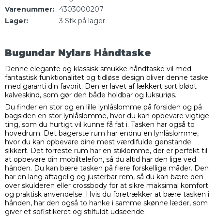
Varenummer:
4303000207
Lager:
3
Stk
på lager
Bugundar Nylars Håndtaske
Denne elegante og klassisk smukke håndtaske vil med
fantastisk funktionalitet og tidløse design bliver denne taske
med garanti din favorit. Den er lavet af lækkert sort blødt
kalveskind, som gør den både holdbar og luksuriøs.
Du finder en stor og en lille lynlåslomme på forsiden og på
bagsiden en stor lynlåslomme, hvor du kan opbevare vigtige
ting, som du hurtigt vil kunne få fat i. Tasken har også to
hovedrum. Det bagerste rum har endnu en lynlåslomme,
hvor du kan opbevare dine mest værdifulde genstande
sikkert. Det forreste rum har en stiklomme, der er perfekt til
at opbevare din mobiltelefon, så du altid har den lige ved
hånden. Du kan bære tasken på flere forskellige måder. Den
har en lang aftagelig og justerbar rem, så du kan bære den
over skulderen eller crossbody for at sikre maksimal komfort
og praktisk anvendelse. Hvis du foretrækker at bære tasken i
hånden, har den også to hanke i samme skønne læder, som
giver et sofistikeret og stilfuldt udseende.