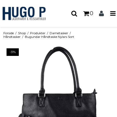
0
Forside
/
Shop
/
Produkter
/
Dametasker
/
Håndtasker
/
Bugundar Håndtaske Nylars Sort
-31%