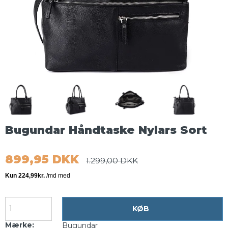
Bugundar Håndtaske Nylars Sort
899,95 DKK
1.299,00 DKK
KØB
Mærke:
Bugundar