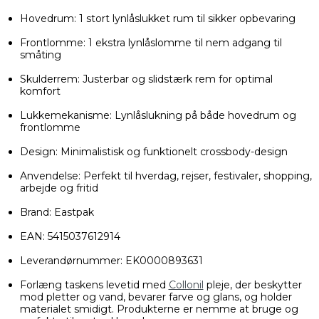
Hovedrum: 1 stort lynlåslukket rum til sikker opbevaring
Frontlomme: 1 ekstra lynlåslomme til nem adgang til
småting
Skulderrem: Justerbar og slidstærk rem for optimal
komfort
Lukkemekanisme: Lynlåslukning på både hovedrum og
frontlomme
Design: Minimalistisk og funktionelt crossbody-design
Anvendelse: Perfekt til hverdag, rejser, festivaler, shopping,
arbejde og fritid
Brand: Eastpak
EAN: 5415037612914
Leverandørnummer: EK0000893631
Forlæng taskens levetid med
Collonil
pleje, der beskytter
mod pletter og vand, bevarer farve og glans, og holder
materialet smidigt. Produkterne er nemme at bruge og