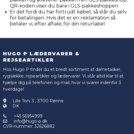
QR-koden viser du bare i GLS-pakkeshoppen.
Er det fordi du har fortrudt købet, så står du selv
for betalingen. Hvis det er en reklamation så
betaler vi, efter aftale, for din returlabel
HUGO P LÆDERVARER &
REJSEARTIKLER
Hos Hugo P finder du et bredt sortiment af dametasker,
rygsække, rejseartikler og lædervarer. Vi står altid klar til at
hjælpe dig på telefonen og mail, hvor vi svarer indenfor 3
hverdage!
Lille Torv 3
,
3700 Rønne
DK
+45 56954999
info@hugo-p.dk
CVR-nummer
:
32626882