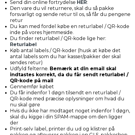
Send din online fortrydelse
HER
:
Den vare du vil returnere, skal du så pakke
forsvarligt og sende retur til os, så får du pengene
retur
Du kan med fordel købe en returlabel / QR-kode
inde på vores hjemmeside.
Du finder returlabel / QR-kode lige her:
Returlabel
Køb antal labels / QR-koder (husk at købe det
antal labels som du har kasser/pakker der skal
sendes retur)
Udfyld felterne.
Bemærk at din email skal
indtastes korrekt, da du får sendt returlabel /
QR-kode på mail
Gennemfør købet
Du får indenfor 1 døgn tilsendt en returlabel /
QR-kode med præcise oplysninger om hvad du
nu skal gøre
Hvis du ikke har modtaget noget indenfor 1 døgn,
skal du kigge i din SPAM-mappe om den ligger
der
Print-selv label, printer du ud og klistrer på
pakken og afleverer pakken i en GLS-pakkeshop,