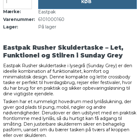
KØB
Mærke:
Eastpak
Varenummer:
6101000160
Lager:
På lager
Eastpak Rusher Skuldertaske – Let,
Funktionel og Stilren i Sunday Grey
Eastpak Rusher skuldertaske i lysegrå (Sunday Grey) er den
ideelle kombination af funktionalitet, komfort og
minimalistisk design. Denne kompakte og lette crossbody
taske er perfekt til hverdagsbrug, rejser eller festivaler, hvor
du har brug for en praktisk og sikker opbevaringsløsning til
dine vigtigste ejendele.
Tasken har et rummeligt hovedrum med lynlåslukning, der
giver god plads til pung, mobil, nøgler og andre
nødvendigheder. Derudover er den udstyret med en praktisk
frontlomme med lynlås, så du hurtigt kan få adgang til
småting. Den justerbare skulderrem sikrer en behagelig
pasform, uanset om du bærer tasken på tværs af kroppen
eller over skulderen.