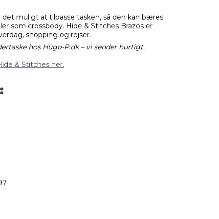
det muligt at tilpasse tasken, så den kan bæres
ler som crossbody. Hide & Stitches Brazos er
hverdag, shopping og rejser.
dertaske hos Hugo-P.dk – vi sender hurtigt.
Hide & Stitches her.
:
97