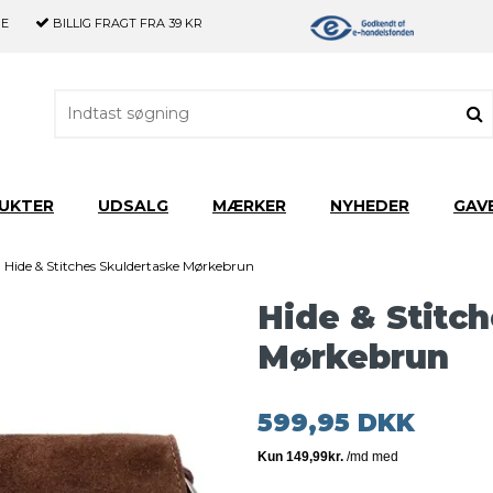
GE
BILLIG FRAGT
FRA 39 KR
UKTER
UDSALG
MÆRKER
NYHEDER
GAV
Hide & Stitches Skuldertaske Mørkebrun
Hide & Stitc
Mørkebrun
599,95 DKK