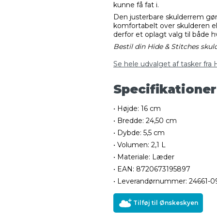
kunne få fat i.
Den justerbare skulderrem gør 
komfortabelt over skulderen el
derfor et oplagt valg til både 
Bestil din Hide & Stitches skul
Se hele udvalget af tasker fra 
Specifikationer
• Højde: 16 cm
• Bredde: 24,50 cm
• Dybde: 5,5 cm
• Volumen: 2,1 L
• Materiale: Læder
• EAN: 8720673195897
• Leverandørnummer: 24661-0
Tilføj til Ønskeskyen