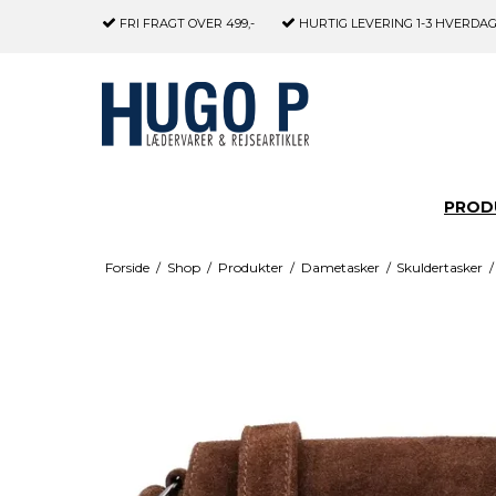
FRI FRAGT
OVER 499,-
HURTIG LEVERING
1-3 HVERDA
PROD
Forside
/
Shop
/
Produkter
/
Dametasker
/
Skuldertasker
/