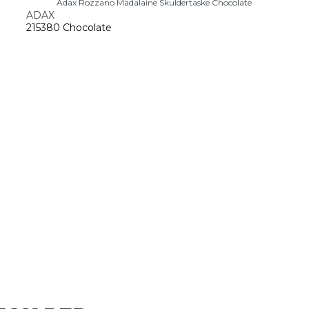
Adax Rozzano Madalaine Skuldertaske Chocolate
ADAX
215380 Chocolate