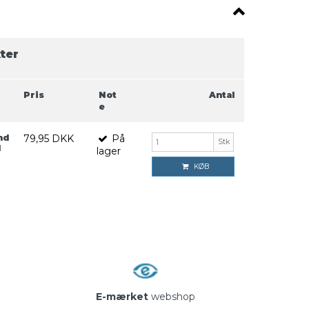
ter
Pris
Not
Antal
e
nd
79,95 DKK
På
Stk
l
lager
KØB
E-mærket
webshop