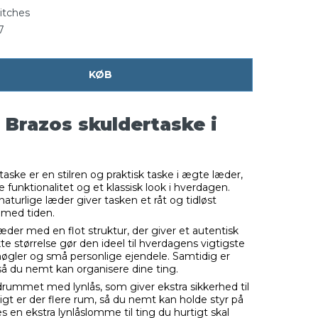
itches
7
KØB
 Brazos skuldertaske i
aske er en stilren og praktisk taske i ægte læder,
e funktionalitet og et klassisk look i hverdagen.
aturlige læder giver tasken et råt og tidløst
e med tiden.
 læder med en flot struktur, der giver et autentisk
 størrelse gør den ideel til hverdagens vigtigste
nøgler og små personlige ejendele. Samtidig er
 så du nemt kan organisere dine ting.
rummet med lynlås, som giver ekstra sikkerhed til
gt er der flere rum, så du nemt kan holde styr på
s en ekstra lynlåslomme til ting du hurtigt skal