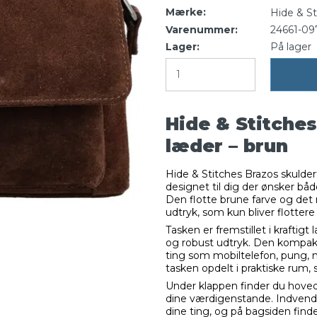
Mærke:
Hide & St
Varenummer:
24661-09
Lager:
På lager
Hide & Stitches
læder – brun
Hide & Stitches Brazos skuldert
designet til dig der ønsker båd
Den flotte brune farve og det n
udtryk, som kun bliver flotter
Tasken er fremstillet i kraftigt
og robust udtryk. Den kompakte
ting som mobiltelefon, pung, 
tasken opdelt i praktiske rum,
Under klappen finder du hoved
dine værdigenstande. Indvendi
dine ting, og på bagsiden finde