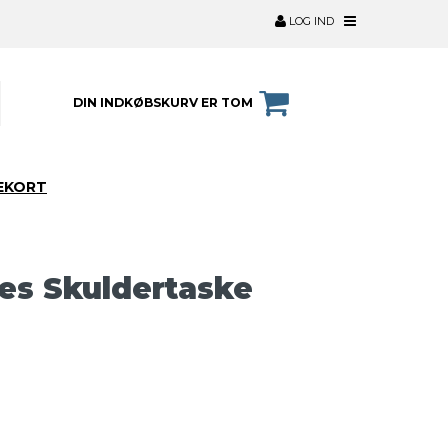
LOG IND
DIN INDKØBSKURV ER TOM
EKORT
hes Skuldertaske