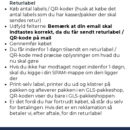
Returlabel
Køb antal labels / QR-koder (husk at købe det
antal labels som du har kasser/pakker der skal
sendes retur)
Udfyld felterne.
Bemærk at din email skal
indtastes korrekt, da du får sendt returlabel /
QR-kode på mail
Gennemfør købet
Du får indenfor 1 døgn tilsendt en returlabel /
QR-kode med præcise oplysninger om hvad du
nu skal gøre
Hvis du ikke har modtaget noget indenfor 1 døgn,
skal du kigge i din SPAM-mappe om den ligger
der
Print-selv label, printer du ud og klistrer på
pakken og afleverer pakken i en GLS-pakkeshop,
QR-koden viser du bare i GLS-pakkeshoppen.
Er det fordi du har fortrudt købet, så står du selv
for betalingen. Hvis det er en reklamation så
betaler vi, efter aftale, for din returlabel