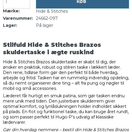
KØB
Mærke:
Hide & Stitches
Varenummer:
24662-097
Lager:
På lager
Stilfuld Hide & Stitches Brazos
skuldertaske i ægte ruskind
Hide & Stitches Brazos skuldertaske er skabt til dig, der
ønsker en praktisk, robust og stilren taske i lækkert læder.
Den rene, tidløse form gør den perfekt til både hverdag,
arbejde og fritid. Tasken har en rummelig indvendig opdeling,
så du nemt organiserer dine ting – alt fra pung og nøgler til
mobil og små accessories.
Læderet får hurtigt en smuk patina, som gør tasken endnu
mere unik med tiden. Den justerbare skulderrem giver
optimal komfort, og lynlåslukningen holder indholdet sikkert
på plads. En flot og funktionel taske, du kan bruge året rundt,
og som passer perfekt til Hugo-P’s udvalg af klassiske
lædervarer.
Gør din hverdag nemmere – bestil din Hide & Stitches Brazos