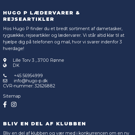
HUGO P LÆDERVARER &
REJSEARTIKLER
Hos Hugo P finder du et bredt sortiment af dametasker,
rygsække, rejseartikler og lædervarer. Vi står altid klar til at
hjælpe dig på telefonen og mail, hvor vi svarer indenfor 3
hverdage!
Lille Torv 3
,
3700 Rønne
DK
+45 56954999
info@hugo-p.dk
CVR-nummer
:
32626882
Sitemap
BLIV EN DEL AF KLUBBEN
Bliv en del af klubben og vær med i konkurrencen om en ny