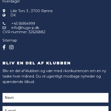
hverdage!
Lille Torv 3
,
3700 Rønne
DK
+45 56954999
info@hugo-p.dk
CVR-nummer
:
32626882
Sitemap
BLIV EN DEL AF KLUBBEN
Bliv en del af klubben og vær med i konkurrencen om en ny
taske hver måned. Du vil ugentligt modtage nyheder og
spændende tilbud.