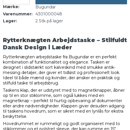
Mærke:
Bugundar
Varenummer:
4301000048
Lager:
2
Stk
på lager
Rytterknægten Arbejdstaske – Stilfuldt
Dansk Design i Læder
Rytterknægten arbejdstaske fra Bugundar er en perfekt
kombination af funktionalitet og elegance. Tasken er
designet i slidstærkt sort kalveskind med smukke antik-
messing detaljer, der giver et tidløst og professionelt look.
Ideel til både mænd og kvinder, der ønsker en praktisk og
stilfuld taske til arbejdsbrug.
Taskens klap, der er udstyret med to magnetknapper, åbner
op til en stor stiklomme, som også lukkes med en
magnetknap – perfekt til hurtig opbevaring af dokumenter
eller andre nødvendigheder. Klappen giver desuden adgang
til taskens hovedrum, som er sikret med en lynlås for ekstra
beskyttelse.
Hovedrummet er rummeligt og godt organiseret med to
stiklommer og et polstret sleeve, der kan rumme en 15"