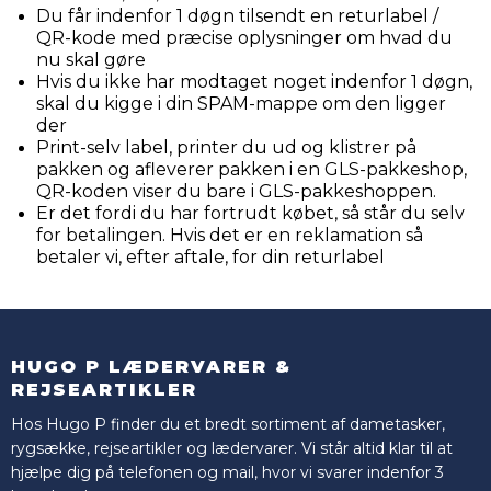
Du får indenfor 1 døgn tilsendt en returlabel /
QR-kode med præcise oplysninger om hvad du
nu skal gøre
Hvis du ikke har modtaget noget indenfor 1 døgn,
skal du kigge i din SPAM-mappe om den ligger
der
Print-selv label, printer du ud og klistrer på
pakken og afleverer pakken i en GLS-pakkeshop,
QR-koden viser du bare i GLS-pakkeshoppen.
Er det fordi du har fortrudt købet, så står du selv
for betalingen. Hvis det er en reklamation så
betaler vi, efter aftale, for din returlabel
HUGO P LÆDERVARER &
REJSEARTIKLER
Hos Hugo P finder du et bredt sortiment af dametasker,
rygsække, rejseartikler og lædervarer. Vi står altid klar til at
hjælpe dig på telefonen og mail, hvor vi svarer indenfor 3