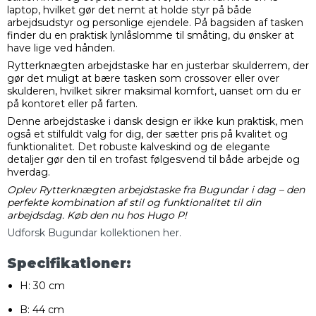
laptop, hvilket gør det nemt at holde styr på både
arbejdsudstyr og personlige ejendele. På bagsiden af tasken
finder du en praktisk lynlåslomme til småting, du ønsker at
have lige ved hånden.
Rytterknægten arbejdstaske har en justerbar skulderrem, der
gør det muligt at bære tasken som crossover eller over
skulderen, hvilket sikrer maksimal komfort, uanset om du er
på kontoret eller på farten.
Denne arbejdstaske i dansk design er ikke kun praktisk, men
også et stilfuldt valg for dig, der sætter pris på kvalitet og
funktionalitet. Det robuste kalveskind og de elegante
detaljer gør den til en trofast følgesvend til både arbejde og
hverdag.
Oplev Rytterknægten arbejdstaske fra Bugundar i dag – den
perfekte kombination af stil og funktionalitet til din
arbejdsdag. Køb den nu hos Hugo P!
Udforsk Bugundar kollektionen her.
Specifikationer:
H: 30 cm
B: 44 cm