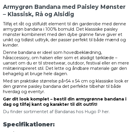
Armygrøn Bandana med Paisley Mønster
– Klassisk, Rå og Alsidig
Tilføj et råt og stilfuldt element til din garderobe med denne
armygrøn bandana i 100% bomuld. Det klassiske paisley
mønster kombineret med den dybe grønne farve giver et
unikt og tidløst udtryk, der passer perfekt til både mænd og
kvinder.
Denne bandana er ideel som hovedbeklædning,
håraccessory, om halsen eller som et alsidigt tørklæde –
uanset om du er til streetwear, outdoor, festival eller en mere
militærinspireret stil. Det lette og åndbare materiale gør den
behagelig at bruge hele dagen.
Med sin praktiske størrelse på>54 x 54 cm og klassiske look er
den grønne paisley bandana det perfekte tilbehør til både
hverdag og eventyr.
Gør dit look komplet – bestil din armygrønne bandana i
dag og tilføj kant og karakter til dit outfit!
Du finder sortimentet af Bandanas hos Hugo P her.
Specifikationer: