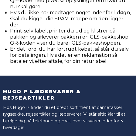
QR-kode med præcise oplysninger om hvad du
nu skal gøre
Hvis du ikke har modtaget noget indenfor 1 døgn,
skal du kigge i din SPAM-mappe om den ligger
der
Print-selv label, printer du ud og klistrer på
pakken og afleverer pakken i en GLS-pakkeshop,
QR-koden viser du bare i GLS-pakkeshoppen.
Er det fordi du har fortrudt købet, så står du selv
for betalingen. Hvis det er en reklamation så
betaler vi, efter aftale, for din returlabel
HUGO P LÆDERVARER &
REJSEARTIKLER
Hos Hugo P finder du et bredt sortiment af dametasker,
rygsække, rejseartikler og lædervarer. Vi står altid klar til at
hjælpe dig på telefonen og mail, hvor vi svarer indenfor 3
hverdage!