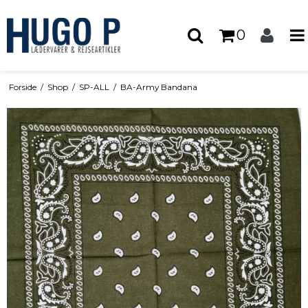
0
Forside
/
Shop
/
SP-ALL
/
BA-Army Bandana