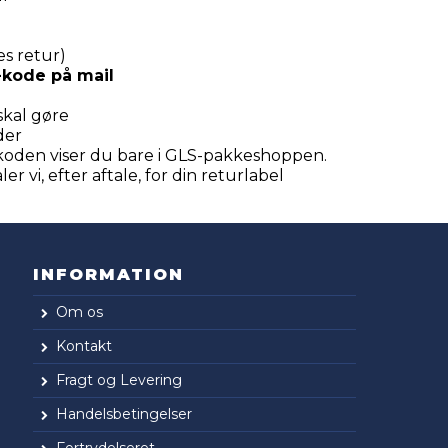
es retur)
R-kode på mail
skal gøre
der
-koden viser du bare i GLS-pakkeshoppen.
r vi, efter aftale, for din returlabel
INFORMATION
Om os
Kontakt
Fragt og Levering
Handelsbetingelser