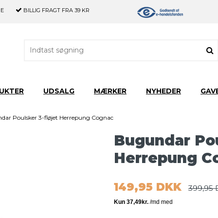
GE
BILLIG FRAGT
FRA 39 KR
UKTER
UDSALG
MÆRKER
NYHEDER
GAV
dar Poulsker 3-fløjet Herrepung Cognac
Bugundar Pou
Herrepung C
149,95 DKK
399,95