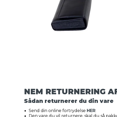
NEM RETURNERING A
Sådan returnerer du din vare
Send din online fortrydelse
HER
:
Den vare du vil returnere, skal du så pakke