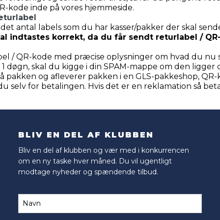
QR-kode inde på vores hjemmeside.
eturlabel
det antal labels som du har kasser/pakker der skal send
l indtastes korrekt, da du får sendt returlabel / Q
label / QR-kode med præcise oplysninger om hvad du nu 
 1 døgn, skal du kigge i din SPAM-mappe om den ligger 
er på pakken og afleverer pakken i en GLS-pakkeshop, QR
du selv for betalingen. Hvis det er en reklamation så betale
BLIV EN DEL AF KLUBBEN
Bliv en del af klubben og vær med i konkurrencen
om en ny taske hver måned. Du vil ugentligt
modtage nyheder og spændende tilbud.