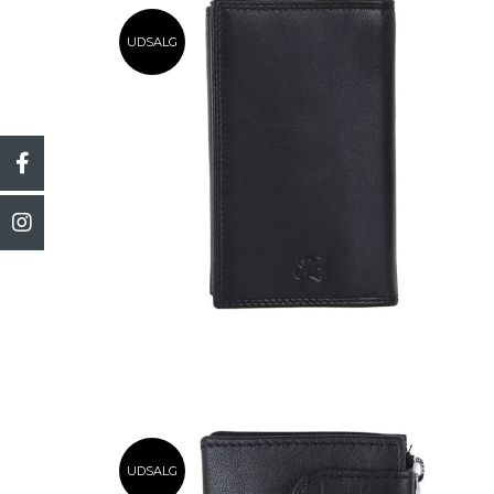
UDSALG
UDSALG