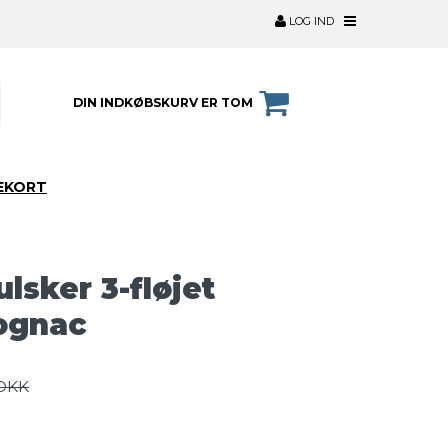
LOG IND
DIN INDKØBSKURV ER TOM
EKORT
lsker 3-fløjet
ognac
 DKK