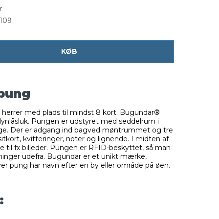
r
109
KØB
epung
l herrer med plads til mindst 8 kort. Bugundar®
nlåsluk. Pungen er udstyret med seddelrum i
enge. Der er adgang ind bagved møntrummet og tre
sitkort, kvitteringer, noter og lignende. I midten af
til fx billeder. Pungen er RFID-beskyttet, så man
sninger udefra. Bugundar er et unikt mærke,
er pung har navn efter en by eller område på øen.
: