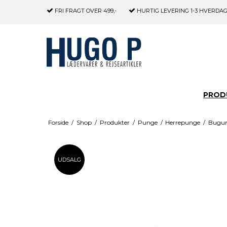
FRI FRAGT
OVER 499,-
HURTIG LEVERING
1-3 HVERDA
PROD
Forside
/
Shop
/
Produkter
/
Punge
/
Herrepunge
/
Bugun
UDSALG