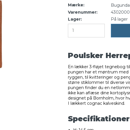
Mærke:
Bugunda
Varenummer:
4302000
Lager:
På lager
Poulsker Herr
En lækker 3-fløjet tegnebog ti
pungen har et møntrum med ly
ryggen, til kvitteringer og p
større stiklommer til diverse vi
pungen finder du en netlomme 
ikke kan aflæse dine kortoply
designet på Bornholm, hvor hv
I lækkert cognac kalveskind.
Specifikationer
H: 14,5 cm