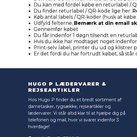
Du kan med fordel købe en returlabel / 
Du finder returlabel / QR-kode lige her:
R
Køb antal labels / QR-koder (husk at købe 
Udfyld felterne.
Bemærk at din email ska
Gennemfør købet
Du får indenfor 1 døgn tilsendt en retur
Hvis du ikke har modtaget noget indenfor
Print-selv label, printer du ud og klistr
Er det fordi du har fortrudt købet, så står 
HUGO P LÆDERVARER &
REJSEARTIKLER
Hos Hugo P finder du et bredt sortiment af
dametasker, rygsække, rejseartikler og
lædervarer. Vi står altid klar til at hjælpe dig på
telefonen og mail, hvor vi svarer indenfor 3
hverdage!