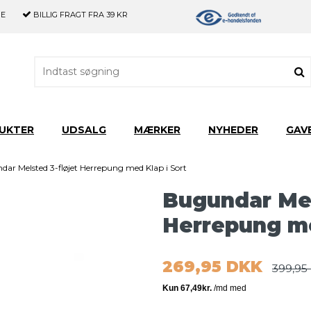
GE
BILLIG FRAGT
FRA 39 KR
UKTER
UDSALG
MÆRKER
NYHEDER
GAV
ar Melsted 3-fløjet Herrepung med Klap i Sort
Bugundar Mel
Herrepung me
269,95 DKK
399,95