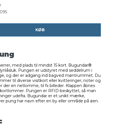
r
095
KØB
pung
 herrer, med plads til mindst 15 kort. Bugundar®
nlåsluk. Pungen er udstyret med seddelrum i
penge, og der er adgang ind bagved møntrummet. Du
mer til diverse visitkort eller kvitteringer, noter og
r der en netlomme, til fx billeder. Klappen åbnes
10 kortlommer. Pungen er RFID-beskyttet, så man
sninger udefra. Bugundar er et unikt mærke,
er pung har navn efter en by eller område på øen.
: