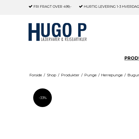
FRI FRAGT
OVER 499,-
HURTIG LEVERING
1-3 HVERDA
PROD
Forside
/
Shop
/
Produkter
/
Punge
/
Herrepunge
/
Bugund
-33%