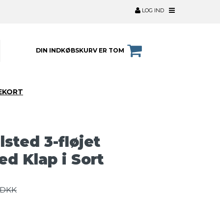
LOG IND
DIN INDKØBSKURV ER TOM
EKORT
sted 3-fløjet
d Klap i Sort
 DKK