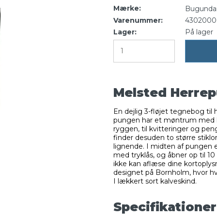
Mærke:
Bugunda
Varenummer:
4302000
Lager:
På lager
Melsted Herre
En dejlig 3-fløjet tegnebog til
pungen har et møntrum med ly
ryggen, til kvitteringer og 
finder desuden to større stiklom
lignende. I midten af pungen e
med tryklås, og åbner op til 
ikke kan aflæse dine kortoply
designet på Bornholm, hvor hv
I lækkert sort kalveskind.
Specifikationer