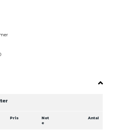
mmer
0
ter
Pris
Not
Antal
e