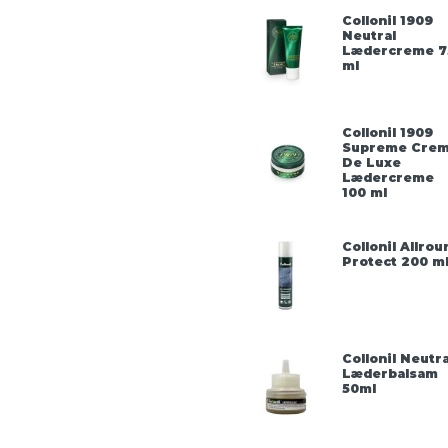
Collonil 1909
Neutral
Lædercreme 7
ml
Collonil 1909
Supreme Cre
De Luxe
Lædercreme
100 ml
Collonil Allrou
Protect 200 m
Collonil Neutra
Læderbalsam
50ml