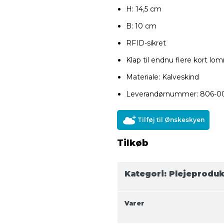
H: 14,5 cm
B: 10 cm
RFID-sikret
Klap til endnu flere kort lo
Materiale: Kalveskind
Leverandørnummer: 806-0
Tilføj til Ønskeskyen
Tilkøb
Kategori:
Plejeproduk
Varer