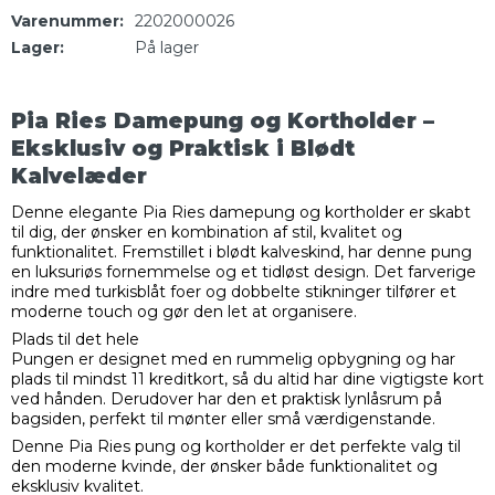
Varenummer:
2202000026
Lager:
På lager
Pia Ries Damepung og Kortholder –
Eksklusiv og Praktisk i Blødt
Kalvelæder
Denne elegante Pia Ries damepung og kortholder er skabt
til dig, der ønsker en kombination af stil, kvalitet og
funktionalitet. Fremstillet i blødt kalveskind, har denne pung
en luksuriøs fornemmelse og et tidløst design. Det farverige
indre med turkisblåt foer og dobbelte stikninger tilfører et
moderne touch og gør den let at organisere.
Plads til det hele
Pungen er designet med en rummelig opbygning og har
plads til mindst 11 kreditkort, så du altid har dine vigtigste kort
ved hånden. Derudover har den et praktisk lynlåsrum på
bagsiden, perfekt til mønter eller små værdigenstande.
Denne Pia Ries pung og kortholder er det perfekte valg til
den moderne kvinde, der ønsker både funktionalitet og
eksklusiv kvalitet.