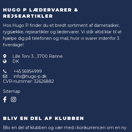
HUGO P LÆDERVARER &
REJSEARTIKLER
Hos Hugo P finder du et bredt sortiment af dametasker,
rygsække, rejseartikler og lædervarer. Vi står altid klar til at
hjælpe dig på telefonen og mail, hvor vi svarer indenfor 3
hverdage!
Lille Torv 3
,
3700 Rønne
DK
+45 56954999
info@hugo-p.dk
CVR-nummer
:
32626882
Sitemap
BLIV EN DEL AF KLUBBEN
Bliv en del af klubben og vær med i konkurrencen om en ny