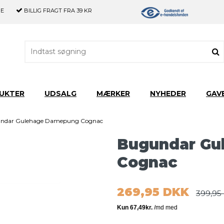
GE
BILLIG FRAGT
FRA 39 KR
UKTER
UDSALG
MÆRKER
NYHEDER
GAV
ndar Gulehage Damepung Cognac
Bugundar Gu
Cognac
269,95 DKK
399,95