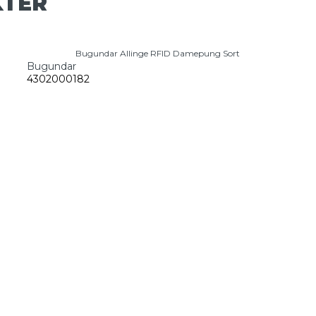
KTER
Bugundar Allinge RFID Damepung Sort
Bugundar
4302000182