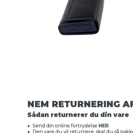
NEM RETURNERING A
Sådan returnerer du din vare
Send din online fortrydelse
HER
:
Den vare du vil returnere, skal du så pakke