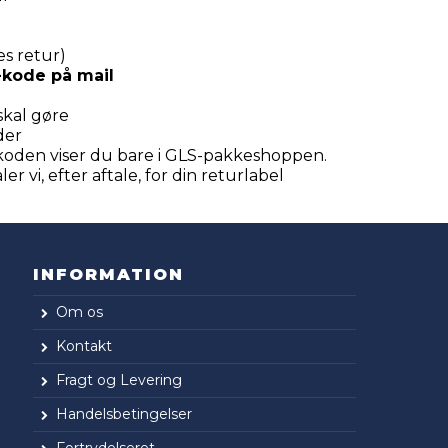
es retur)
R-kode på mail
skal gøre
der
-koden viser du bare i GLS-pakkeshoppen.
r vi, efter aftale, for din returlabel
INFORMATION
Om os
Kontakt
Fragt og Levering
Handelsbetingelser