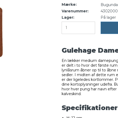
Mærke:
Bugunda
Varenummer:
4302000
Lager:
På lager
Gulehage Dam
En lækker medium damepung m
er delt i to hvor det første r
lynlåsrum åbner op til to åbne 
sedler. I midten af dette rum e
er der ligeledes kortlommer. 
dine kortoplysninger udefra. 
hvor hver pung har navn efter 
kalveskind.
Specifikationer
H: 12 cm