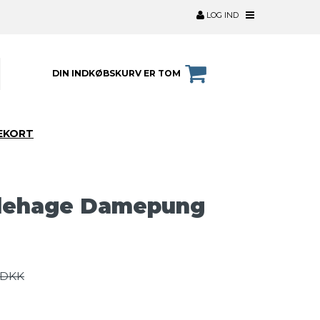
LOG IND
DIN INDKØBSKURV ER TOM
EKORT
lehage Damepung
 DKK