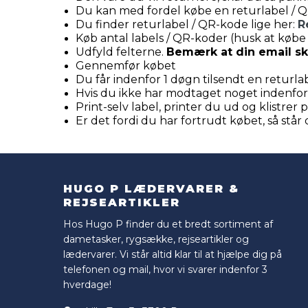
Du kan med fordel købe en returlabel / 
Du finder returlabel / QR-kode lige her:
R
Køb antal labels / QR-koder (husk at købe 
Udfyld felterne.
Bemærk at din email ska
Gennemfør købet
Du får indenfor 1 døgn tilsendt en retur
Hvis du ikke har modtaget noget indenfor
Print-selv label, printer du ud og klistr
Er det fordi du har fortrudt købet, så står 
HUGO P LÆDERVARER &
REJSEARTIKLER
Hos Hugo P finder du et bredt sortiment af
dametasker, rygsække, rejseartikler og
lædervarer. Vi står altid klar til at hjælpe dig på
telefonen og mail, hvor vi svarer indenfor 3
hverdage!