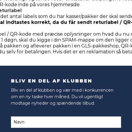
QR-kode inde på vores hjemmeside.
eturlabel
det antal labels som du har kasser/pakker der skal send
l indtastes korrekt, da du får sendt returlabel / Q
label / QR-kode med præcise oplysninger om hvad du nu 
 1 døgn, skal du kigge i din SPAM-mappe om den ligger 
er på pakken og afleverer pakken i en GLS-pakkeshop, QR
du selv for betalingen. Hvis det er en reklamation så betale
BLIV EN DEL AF KLUBBEN
Bliv en del af klubben og vær med i konkurrencen
om en ny taske hver måned. Du vil ugentligt
modtage nyheder og spændende tilbud.