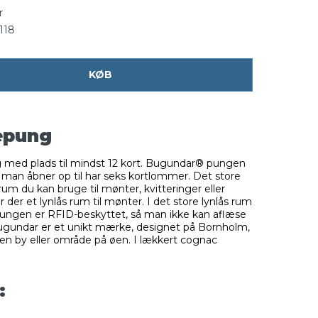
r
118
KØB
epung
ed plads til mindst 12 kort. Bugundar® pungen
um man åbner op til har seks kortlommer. Det store
rum du kan bruge til mønter, kvitteringer eller
r der et lynlås rum til mønter. I det store lynlås rum
Pungen er RFID-beskyttet, så man ikke kan aflæse
Bugundar er et unikt mærke, designet på Bornholm,
en by eller område på øen. I lækkert cognac
: