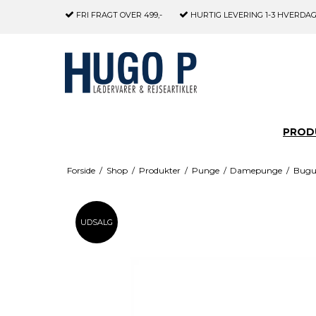
FRI FRAGT
OVER 499,-
HURTIG LEVERING
1-3 HVERDA
PROD
Forside
/
Shop
/
Produkter
/
Punge
/
Damepunge
/
Bugu
UDSALG