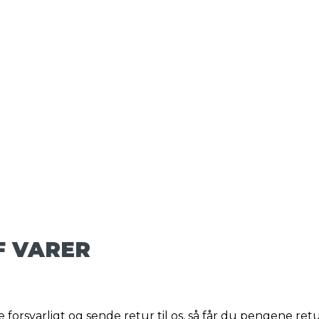
F VARER
 forsvarligt og sende retur til os, så får du pengene ret