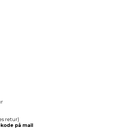
ur
es retur)
R-kode på mail