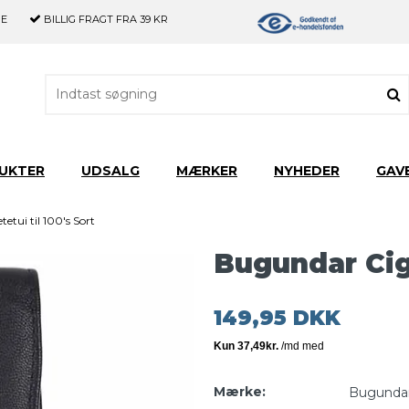
GE
BILLIG FRAGT
FRA 39 KR
UKTER
UDSALG
MÆRKER
NYHEDER
GAV
etui til 100's Sort
Bugundar Ciga
149,95 DKK
Mærke:
Bugunda