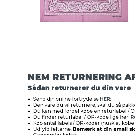
NEM RETURNERING A
Sådan returnerer du din vare
Send din online fortrydelse
HER
:
Den vare du vil returnere, skal du så pakke
Du kan med fordel købe en returlabel / 
Du finder returlabel / QR-kode lige her:
R
Køb antal labels / QR-koder (husk at købe 
Udfyld felterne.
Bemærk at din email ska