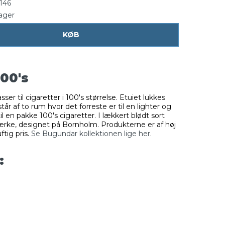
146
lager
KØB
100's
ser til cigaretter i 100's størrelse. Etuiet lukkes
r af to rum hvor det forreste er til en lighter og
 en pakke 100's cigaretter. I lækkert blødt sort
ærke, designet på Bornholm. Produkterne er af høj
ftig pris.
Se Bugundar kollektionen lige her
.
: