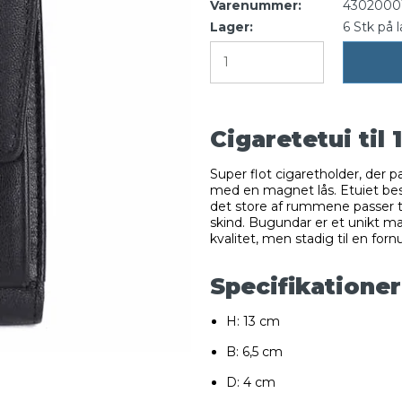
Varenummer:
4302000
Lager:
6
Stk
på 
Cigaretetui til 
Super flot cigaretholder, der pas
med en magnet lås. Etuiet bestå
det store af rummene passer til
skind. Bugundar er et unikt m
kvalitet, men stadig til en fornu
Specifikationer
H: 13 cm
B: 6,5 cm
D: 4 cm