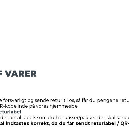
F VARER
 forsvarligt og sende retur til os, så får du pengene ret
QR-kode inde på vores hjemmeside.
eturlabel
det antal labels som du har kasser/pakker der skal send
l indtastes korrekt, da du får sendt returlabel / Q