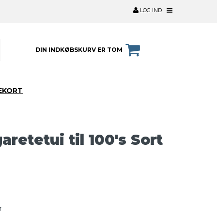
LOG IND
DIN INDKØBSKURV ER TOM
EKORT
retetui til 100's Sort
r