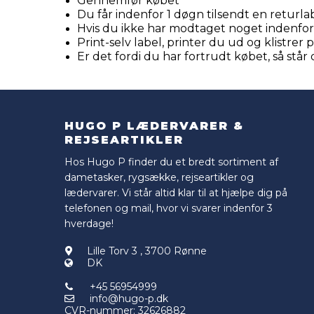
Gennemfør købet
Du får indenfor 1 døgn tilsendt en retur
Hvis du ikke har modtaget noget indenfor
Print-selv label, printer du ud og klistr
Er det fordi du har fortrudt købet, så står 
HUGO P LÆDERVARER &
REJSEARTIKLER
Hos Hugo P finder du et bredt sortiment af
dametasker, rygsække, rejseartikler og
lædervarer. Vi står altid klar til at hjælpe dig på
telefonen og mail, hvor vi svarer indenfor 3
hverdage!
Lille Torv 3
,
3700 Rønne
DK
+45 56954999
info@hugo-p.dk
CVR-nummer
:
32626882