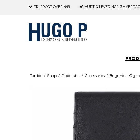
FRI FRAGT
OVER 499,-
HURTIG LEVERING
1-3 HVERDA
PROD
Forside
/
Shop
/
Produkter
/
Accessories
/
Bugundar Cigaret