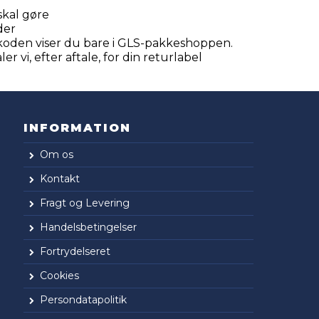
skal gøre
der
-koden viser du bare i GLS-pakkeshoppen.
r vi, efter aftale, for din returlabel
INFORMATION
Om os
Kontakt
Fragt og Levering
Handelsbetingelser
Fortrydelseret
Cookies
Persondatapolitik