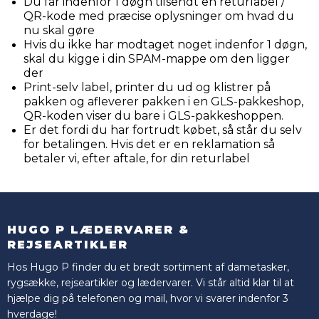
Du får indenfor 1 døgn tilsendt en returlabel /
QR-kode med præcise oplysninger om hvad du
nu skal gøre
Hvis du ikke har modtaget noget indenfor 1 døgn,
skal du kigge i din SPAM-mappe om den ligger
der
Print-selv label, printer du ud og klistrer på
pakken og afleverer pakken i en GLS-pakkeshop,
QR-koden viser du bare i GLS-pakkeshoppen.
Er det fordi du har fortrudt købet, så står du selv
for betalingen. Hvis det er en reklamation så
betaler vi, efter aftale, for din returlabel
HUGO P LÆDERVARER &
REJSEARTIKLER
Hos Hugo P finder du et bredt sortiment af dametasker,
rygsække, rejseartikler og lædervarer. Vi står altid klar til at
hjælpe dig på telefonen og mail, hvor vi svarer indenfor 3
hverdage!