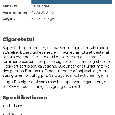
Mærke:
Bugundar
Varenummer:
4302000145
Lager:
2
Stk
på lager
Cigaretetui
Super flot cigaretholder, der passer til cigaretter i almindelig
størrelse. Etuiet lukkes med en magnet lås. Etuiet består af
to rum hvor det forreste er til en lighter og det store af
rummene passer til en pakke cigaretter i almindelig størrelse.
I lækkert sort blødt kalveskind. Bugundar er et unikt mærke,
designet på Bornholm. Produkterne er af høj kvalitet, men
stadig til en fornuftig pris.
Se Bugundar kollektionen lige her
.
Hugo P sælger etui som man kan opbevare cigaretter i, det
er IKKE vores holdning at rygning er sundt!
Specifikationer:
H: 11 cm
B: 6,5 cm