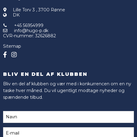
Lille Torv 3
,
3700 Rønne
DK
+45 56954999
info@hugo-p.dk
CVR-nummer
:
32626882
Sitemap
BLIV EN DEL AF KLUBBEN
Bliv en del af klubben og vær med i konkurrencen om en ny
taske hver måned. Du vil ugentligt modtage nyheder og
spændende tilbud.