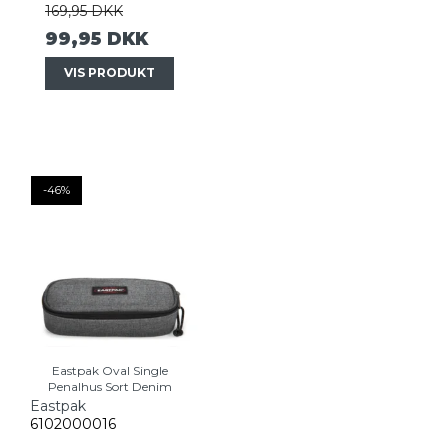
169,95 DKK
99,95 DKK
VIS PRODUKT
-46%
Eastpak Oval Single
Penalhus Sort Denim
Eastpak
6102000016