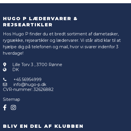
HUGO P LÆDERVARER &
REJSEARTIKLER
Hos Hugo P finder du et bredt sortiment af dametasker,
rygsække, rejseartikler og lædervarer. Vi står altid klar til at
hjælpe dig på telefonen og mail, hvor vi svarer indenfor 3
hverdage!
Lille Torv 3
,
3700 Rønne
DK
+45 56954999
info@hugo-p.dk
CVR-nummer
:
32626882
Sitemap
BLIV EN DEL AF KLUBBEN