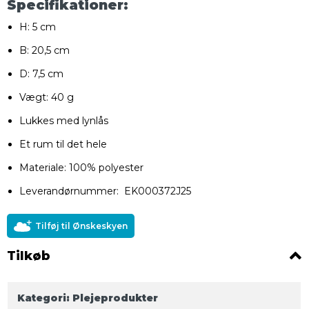
Specifikationer:
H: 5 cm
B: 20,5 cm
D: 7,5 cm
Vægt: 40 g
Lukkes med lynlås
Et rum til det hele
Materiale: 100% polyester
Leverandørnummer: EK000372J25
Tilføj til Ønskeskyen
Tilkøb
Kategori:
Plejeprodukter