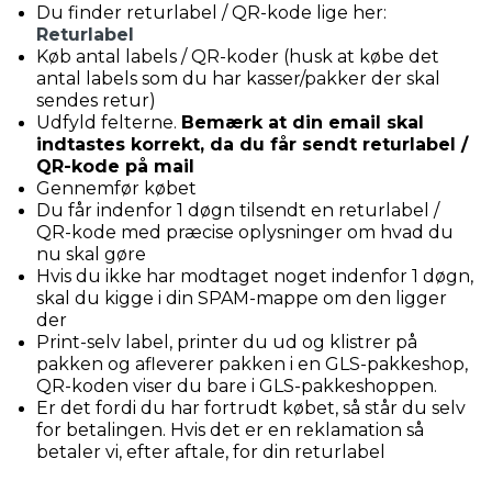
Du finder returlabel / QR-kode lige her:
Returlabel
Køb antal labels / QR-koder (husk at købe det
antal labels som du har kasser/pakker der skal
sendes retur)
Udfyld felterne.
Bemærk at din email skal
indtastes korrekt, da du får sendt returlabel /
QR-kode på mail
Gennemfør købet
Du får indenfor 1 døgn tilsendt en returlabel /
QR-kode med præcise oplysninger om hvad du
nu skal gøre
Hvis du ikke har modtaget noget indenfor 1 døgn,
skal du kigge i din SPAM-mappe om den ligger
der
Print-selv label, printer du ud og klistrer på
pakken og afleverer pakken i en GLS-pakkeshop,
QR-koden viser du bare i GLS-pakkeshoppen.
Er det fordi du har fortrudt købet, så står du selv
for betalingen. Hvis det er en reklamation så
betaler vi, efter aftale, for din returlabel