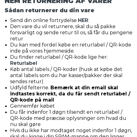
NEM RETURNERING AF VARER
Sådan returnerer du din vare
Send din online fortrydelse
HER
:
Den vare du vil returnere, skal du så pakke
forsvarligt og sende retur til os, så får du pengene
retur
Du kan med fordel købe en returlabel / QR-kode
inde på vores hjemmeside.
Du finder returlabel / QR-kode lige her:
Returlabel
Køb antal labels / QR-koder (husk at købe det
antal labels som du har kasser/pakker der skal
sendes retur)
Udfyld felterne.
Bemærk at din email skal
indtastes korrekt, da du får sendt returlabel /
QR-kode på mail
Gennemfør købet
Du får indenfor 1 døgn tilsendt en returlabel /
QR-kode med præcise oplysninger om hvad du
nu skal gøre
Hvis du ikke har modtaget noget indenfor 1 døgn,
skal du kigge i din SPAM-mappe om den ligger