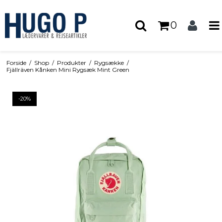
0
Forside
/
Shop
/
Produkter
/
Rygsække
/
Fjällräven Kånken Mini Rygsæk Mint Green
-20%