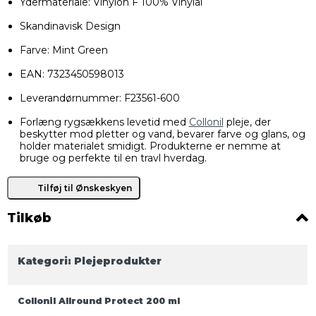
Ydermateriale: Vinylon F 100% Vinylal
Skandinavisk Design
Farve: Mint Green
EAN: 7323450598013
Leverandørnummer: F23561-600
Forlæng rygsækkens levetid med
Collonil
pleje, der
beskytter mod pletter og vand, bevarer farve og glans, og
holder materialet smidigt. Produkterne er nemme at
bruge og perfekte til en travl hverdag.
Tilføj til Ønskeskyen
Tilkøb
Kategori:
Plejeprodukter
Collonil Allround Protect 200 ml