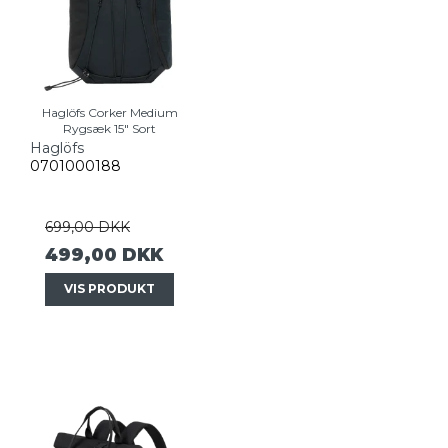
Haglöfs Corker Medium
Rygsæk 15" Sort
Haglöfs
0701000188
699,00 DKK
499,00 DKK
VIS PRODUKT