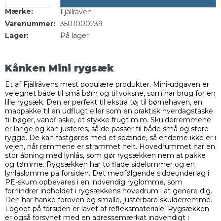
Mærke:
Fjällräven
Varenummer:
3501000239
Lager:
På lager
Kånken Mini rygsæk
Et af Fjällrävens mest populære produkter. Mini-udgaven er
velegnet både til små børn og til voksne, som har brug for en
lille rygsæk. Den er perfekt til ekstra tøj til børnehaven, en
madpakke til en udflugt eller som en praktisk hverdagstaske
til bøger, vandflaske, et stykke frugt m.m. Skulderremmene
er lange og kan justeres, så de passer til både små og store
rygge. De kan fastgøres med et spænde, så enderne ikke er i
vejen, når remmene er strammet helt. Hovedrummet har en
stor åbning med lynlås, som gør rygsækken nem at pakke
og tømme. Rygsækken har to flade sidelommer og en
lynlåslomme på forsiden. Det medfølgende siddeunderlag i
PE-skum opbevares i en indvendig ryglomme, som
forhindrer indholdet i rygsækkens hovedrum i at genere dig.
Den har hanke foroven og smalle, justérbare skulderremme.
Logoet på forsiden er lavet af refleksmateriale. Rygsækken
er også forsynet med en adressemærkat indvendigt i