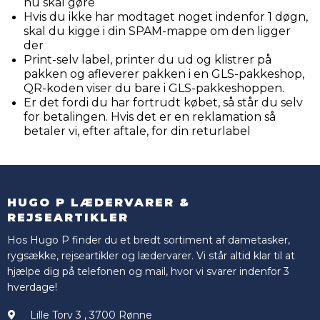
nu skal gøre
Hvis du ikke har modtaget noget indenfor 1 døgn,
skal du kigge i din SPAM-mappe om den ligger
der
Print-selv label, printer du ud og klistrer på
pakken og afleverer pakken i en GLS-pakkeshop,
QR-koden viser du bare i GLS-pakkeshoppen.
Er det fordi du har fortrudt købet, så står du selv
for betalingen. Hvis det er en reklamation så
betaler vi, efter aftale, for din returlabel
HUGO P LÆDERVARER &
REJSEARTIKLER
Hos Hugo P finder du et bredt sortiment af dametasker,
rygsække, rejseartikler og lædervarer. Vi står altid klar til at
hjælpe dig på telefonen og mail, hvor vi svarer indenfor 3
hverdage!
Lille Torv 3
,
3700 Rønne