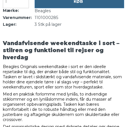
KØB
Mærke:
Beagles
Varenummer:
1101000285
Lager:
3
Stk
på lager
Vandafvisende weekendtaske i sort –
stilren og funktionel til rejser og
hverdag
Beagles Originals weekendtaske i sort er den ideelle
rejsetaske til dig, der ønsker både stil og funktionalitet.
Tasken er lavet i slidstærkt og vandafvisende materiale, som
holder dine ejendele tørre i al slags vejr – perfekt til
weekendturen, sport eller som stor hverdagstaske.
Med en praktisk forlomme med lynlås, to indvendige
stiklommer og en lynlåslomme indeni, får du masser af
organiseret opbevaringsplads. Tasken kan bæres
komfortabelt i de to robuste håndtag eller med den
justerbare og aftagelige skulderrem som skuldertaske eller
crossover.
Det minimalistiske design med diskrete detaljer gør denne