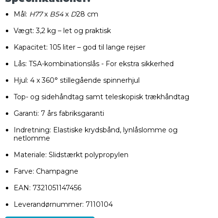
Mål:
H77
x
B54
x
D
28 cm
Vægt: 3,2 kg – let og praktisk
Kapacitet: 105 liter – god til lange rejser
Lås: TSA-kombinationslås - For ekstra sikkerhed
Hjul: 4 x 360° stillegående spinnerhjul
Top- og sidehåndtag samt teleskopisk trækhåndtag
Garanti: 7 års fabriksgaranti
Indretning: Elastiske krydsbånd, lynlåslomme og
netlomme
Materiale: Slidstærkt polypropylen
Farve: Champagne
EAN: 7321051147456
Leverandørnummer: 7110104