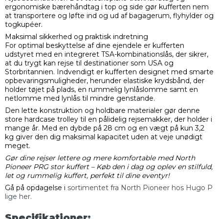
ergonomiske bærehåndtag i top og side gør kufferten nem
at transportere og løfte ind og ud af bagagerum, flyhylder og
togkupéer.
Maksimal sikkerhed og praktisk indretning
For optimal beskyttelse af dine ejendele er kufferten
udstyret med en integreret TSA-kombinationslås, der sikrer,
at du trygt kan rejse til destinationer som USA og
Storbritannien. Indvendigt er kufferten designet med smarte
opbevaringsmuligheder, herunder elastiske krydsbånd, der
holder tøjet på plads, en rummelig lynlåslomme samt en
netlomme med lynlås til mindre genstande.
Den lette konstruktion og holdbare materialer gør denne
store hardcase trolley til en pålidelig rejsemakker, der holder i
mange år. Med en dybde på 28 cm og en vægt på kun 3,2
kg giver den dig maksimal kapacitet uden at veje unødigt
meget.
Gør dine rejser lettere og mere komfortable med North
Pioneer PRG stor kuffert – Køb den i dag og oplev en stilfuld,
let og rummelig kuffert, perfekt til dine eventyr!
Gå på opdagelse i
sortimentet fra North Pioneer hos Hugo P
lige her.
Specifikationer: