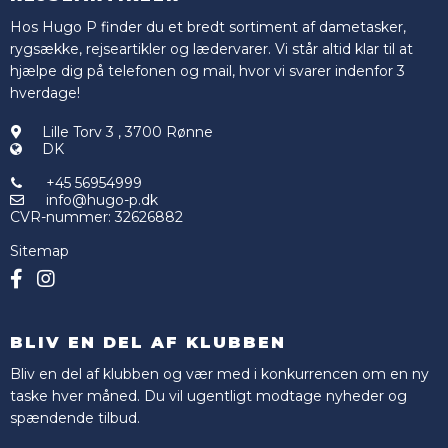
Hos Hugo P finder du et bredt sortiment af dametasker,
rygsække, rejseartikler og lædervarer. Vi står altid klar til at
hjælpe dig på telefonen og mail, hvor vi svarer indenfor 3
hverdage!
Lille Torv 3
,
3700 Rønne
DK
+45 56954999
info@hugo-p.dk
CVR-nummer
:
32626882
Sitemap
BLIV EN DEL AF KLUBBEN
Bliv en del af klubben og vær med i konkurrencen om en ny
taske hver måned. Du vil ugentligt modtage nyheder og
spændende tilbud.