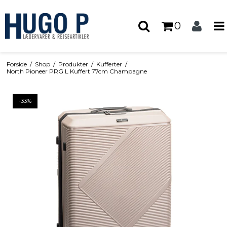
0
Forside
/
Shop
/
Produkter
/
Kufferter
/
North Pioneer PRG L Kuffert 77cm Champagne
-33%