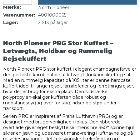
Mærke:
North Pioneer
Varenummer:
4001000065
Lager:
2
Stk
på lager
North Pioneer PRG Stor Kuffert –
Letvægts, Holdbar og Rummelig
Rejsekuffert
North Pioneer PRG stor kuffert i elegant champagnefarve er
den perfekte kombination af letvægt, funktionalitet og stil.
Med en rummelig kapacitet på 105 liter er denne hardcase
kuffert ideel til lange rejser, familieferier og forretningsrejser,
hvor der er brug for ekstra plads. Den slidstærke
polypropylen-skal gør kufferten både robust og
modstandsdygtig over for slag, ridser og stød under
transport.
Serien PRG er inspireret af Praha Lufthavn (PRG) og er
designet med brugervenlighed i fokus. Den ribberede
overflade giver øget beskyttelse, mens fire 360° spinnerhjul
sikrer en jævn og ubesværet manøvrering i lufthavne og på
rejsedestinationer. Det teleskopiske trækhåndtag og