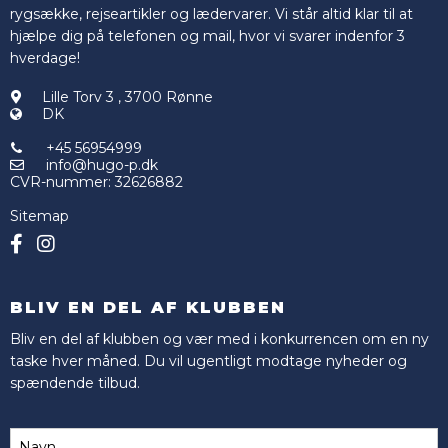
rygsække, rejseartikler og lædervarer. Vi står altid klar til at
hjælpe dig på telefonen og mail, hvor vi svarer indenfor 3
hverdage!
Lille Torv 3
,
3700 Rønne
DK
+45 56954999
info@hugo-p.dk
CVR-nummer
:
32626882
Sitemap
BLIV EN DEL AF KLUBBEN
Bliv en del af klubben og vær med i konkurrencen om en ny
taske hver måned. Du vil ugentligt modtage nyheder og
spændende tilbud.