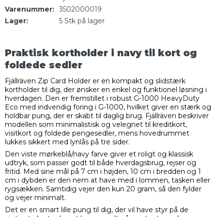
Varenummer:
3502000019
Lager:
5
Stk
på lager
Praktisk kortholder i navy til kort og
foldede sedler
Fjällräven Zip Card Holder er en kompakt og slidstærk
kortholder til dig, der ønsker en enkel og funktionel løsning i
hverdagen. Den er fremstillet i robust G-1000 HeavyDuty
Eco med indvendig foring i G-1000, hvilket giver en stærk og
holdbar pung, der er skabt til daglig brug. Fjällräven beskriver
modellen som minimalistisk og velegnet til kreditkort,
visitkort og foldede pengesedler, mens hovedrummet
lukkes sikkert med lynlås på tre sider.
Den viste mørkeblå/navy farve giver et roligt og klassisk
udtryk, som passer godt til både hverdagsbrug, rejser og
fritid. Med sine mål på 7 cm i højden, 10 cm i bredden og 1
cm i dybden er den nem at have med i lommen, tasken eller
rygsækken. Samtidig vejer den kun 20 gram, så den fylder
og vejer minimalt.
Det er en smart lille pung til dig, der vil have styr på de