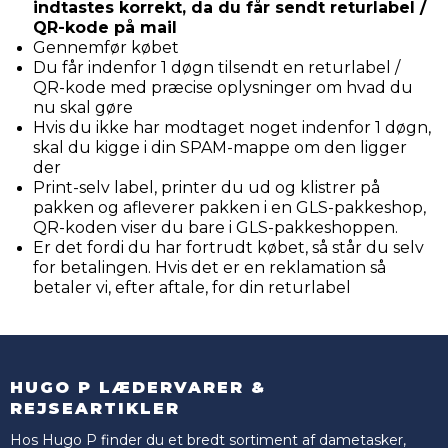
indtastes korrekt, da du får sendt returlabel /
QR-kode på mail
Gennemfør købet
Du får indenfor 1 døgn tilsendt en returlabel /
QR-kode med præcise oplysninger om hvad du
nu skal gøre
Hvis du ikke har modtaget noget indenfor 1 døgn,
skal du kigge i din SPAM-mappe om den ligger
der
Print-selv label, printer du ud og klistrer på
pakken og afleverer pakken i en GLS-pakkeshop,
QR-koden viser du bare i GLS-pakkeshoppen.
Er det fordi du har fortrudt købet, så står du selv
for betalingen. Hvis det er en reklamation så
betaler vi, efter aftale, for din returlabel
HUGO P LÆDERVARER &
REJSEARTIKLER
Hos Hugo P finder du et bredt sortiment af dametasker,