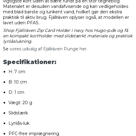
vigtigste kort uden at bære rundt på en stor tegnebog.
Materialet er desuden vandafvisende og kan vedligeholdes
med blød børste og lunkent vand, hvilket gør den ekstra
praktisk til aktiv brug. Fjällräven oplyser også, at modellen er
lavet uden PFAS.
Shop Fjällräven Zip Card Holder i navy hos Hugo-p.dk og få
en kompakt kortholder med slidstærkt materiale og praktisk
lynlåslukning.
Se
vores udvalg af Fjällräven Punge her.
Specifikationer:
H: 7 cm
B: 10 cm
D: 1 cm
Vægt: 20 g
Slidstærk
Lynlås-luk
PFC-free imprægnering