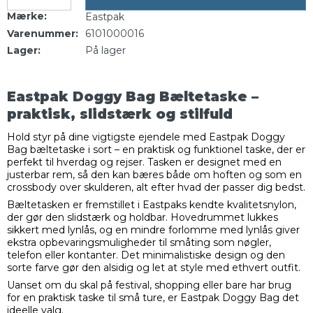
Mærke:
Eastpak
Varenummer:
6101000016
Lager:
På lager
Eastpak Doggy Bag Bæltetaske –
praktisk, slidstærk og stilfuld
Hold styr på dine vigtigste ejendele med Eastpak Doggy
Bag bæltetaske i sort – en praktisk og funktionel taske, der er
perfekt til hverdag og rejser. Tasken er designet med en
justerbar rem, så den kan bæres både om hoften og som en
crossbody over skulderen, alt efter hvad der passer dig bedst.
Bæltetasken er fremstillet i Eastpaks kendte kvalitetsnylon,
der gør den slidstærk og holdbar. Hovedrummet lukkes
sikkert med lynlås, og en mindre forlomme med lynlås giver
ekstra opbevaringsmuligheder til småting som nøgler,
telefon eller kontanter. Det minimalistiske design og den
sorte farve gør den alsidig og let at style med ethvert outfit.
Uanset om du skal på festival, shopping eller bare har brug
for en praktisk taske til små ture, er Eastpak Doggy Bag det
ideelle valg.