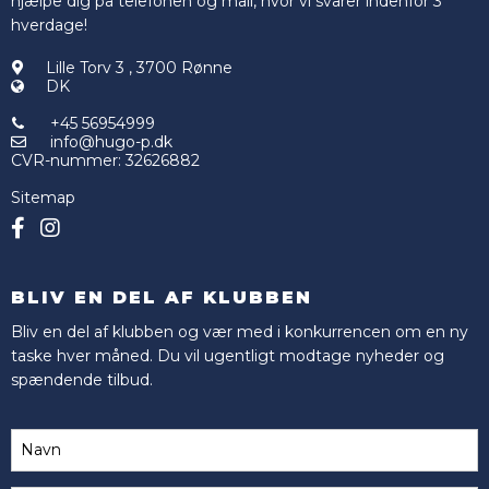
hjælpe dig på telefonen og mail, hvor vi svarer indenfor 3
hverdage!
Lille Torv 3
,
3700 Rønne
DK
+45 56954999
info@hugo-p.dk
CVR-nummer
:
32626882
Sitemap
BLIV EN DEL AF KLUBBEN
Bliv en del af klubben og vær med i konkurrencen om en ny
taske hver måned. Du vil ugentligt modtage nyheder og
spændende tilbud.