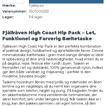
Mærke:
Fjällräven
Varenummer:
3501000253
Lager:
På lager
Fjällräven High Coast Hip Pack – Let,
Funktionel og Farverig Bæltetaske
Fjällräven High Coast Hip Pack er den perfekte kombination
af praktisk design, holdbarhed og iøjnefaldende farver. Denne
minimalistiske bæltetaske i grøn med orange detaljer er ideel
til opbevaring af dine små nødvendigheder, hvad enten du er
på dagstur, rejse, festival eller rundt i byen. Tasken er
fremstillet i let og slidstærkt, 100% genanvendt nylon, hvilket
gør den både vandtæt og miljøvenlig – perfekt til den
moderne, bevidste bruger.
Taskens hovedrum åbnes med lynlås og indeholder en åben
lomme og en nøgleklips, så du nemt kan organisere dine
ejendele som telefon, nøgler og pung. På bagsiden finder du
en sikkerhedslomme med ventilerende netmateriale, der
sikrer komfort, selv under længere brug. Når tasken ikke er i
brug, kan den pakkes sammen i sin egen lomme, så den