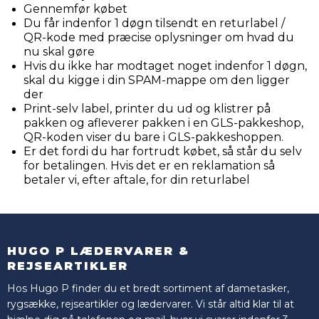
Gennemfør købet
Du får indenfor 1 døgn tilsendt en returlabel /
QR-kode med præcise oplysninger om hvad du
nu skal gøre
Hvis du ikke har modtaget noget indenfor 1 døgn,
skal du kigge i din SPAM-mappe om den ligger
der
Print-selv label, printer du ud og klistrer på
pakken og afleverer pakken i en GLS-pakkeshop,
QR-koden viser du bare i GLS-pakkeshoppen.
Er det fordi du har fortrudt købet, så står du selv
for betalingen. Hvis det er en reklamation så
betaler vi, efter aftale, for din returlabel
HUGO P LÆDERVARER &
REJSEARTIKLER
Hos Hugo P finder du et bredt sortiment af dametasker,
rygsække, rejseartikler og lædervarer. Vi står altid klar til at