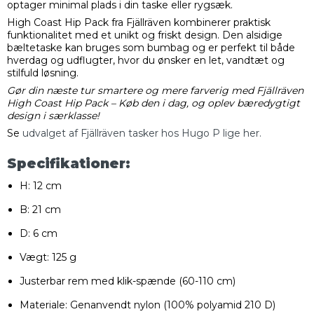
optager minimal plads i din taske eller rygsæk.
High Coast Hip Pack fra Fjällräven kombinerer praktisk
funktionalitet med et unikt og friskt design. Den alsidige
bæltetaske kan bruges som bumbag og er perfekt til både
hverdag og udflugter, hvor du ønsker en let, vandtæt og
stilfuld løsning.
Gør din næste tur smartere og mere farverig med Fjällräven
High Coast Hip Pack – Køb den i dag, og oplev bæredygtigt
design i særklasse!
Se
udvalget af Fjällräven tasker hos Hugo P lige her.
Specifikationer:
H: 12 cm
B: 21 cm
D: 6 cm
Vægt: 125 g
Justerbar rem med klik-spænde (60-110 cm)
Materiale: Genanvendt nylon (100% polyamid 210 D)