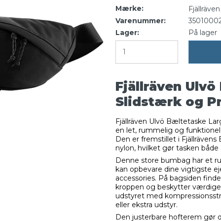
Mærke:
Fjällräven
Varenummer:
3501000
Lager:
På lager
Fjällräven Ulvö
Slidstærk og P
Fjällräven Ulvö Bæltetaske Larg
en let, rummelig og funktionel
Den er fremstillet i Fjällräve
nylon, hvilket gør tasken både
Denne store bumbag har et r
kan opbevare dine vigtigste e
accessories. På bagsiden find
kroppen og beskytter værdige
udstyret med kompressionsstro
eller ekstra udstyr.
Den justerbare hofterem gør d