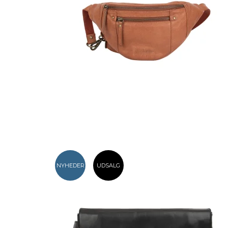
NYHEDER
UDSALG