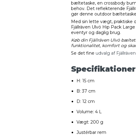
bæltetaske, en crossbody bumba
behov. Det reflekterende Fjällr
gør denne outdoor bæltetaske id
Med sin lette vægt, praktiske
Fjällräven Ulvö Hip Pack Large i
eventyr og daglig brug.
Køb din Fjällräven Ulvö bæltet
funktionalitet, komfort og skan
Se det fine
udvalg af Fjällräve
Specifikationer
H: 15 cm
B: 37 cm
D: 12 cm
Volume: 4 L
Vægt: 200 g
Justérbar rem