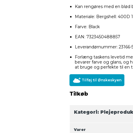
Kan rengøres med en blød b
Materiale: Bergshell: 400D
Farve: Black
EAN: 7323450488857
Leverandørnummer: 23166-
Forlæng taskens levetid m
bevarer farve og glans, og 
at bruge og perfekte til en t
Tilføj til Ønskeskyen
Tilkøb
Kategori:
Plejeproduk
Varer