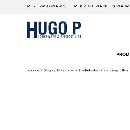
FRI FRAGT
OVER 499,-
HURTIG LEVERING
1-3 HVERDA
PROD
Forside
/
Shop
/
Produkter
/
Bæltetasker
/
Fjällräven Ulvö