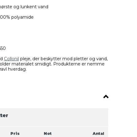
ørste og lunkent vand
 100% polyamide
550
ed
Collonil
pleje, der beskytter mod pletter og vand,
holder materialet smidigt. Produkterne er nemme
ravl hverdag.
ter
Pris
Not
Antal