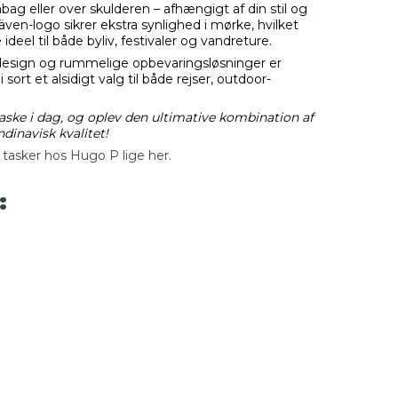
g eller over skulderen – afhængigt af din stil og
även-logo sikrer ekstra synlighed i mørke, hvilket
eel til både byliv, festivaler og vandreture.
 design og rummelige opbevaringsløsninger er
 sort et alsidigt valg til både rejser, outdoor-
aske i dag, og oplev den ultimative kombination af
dinavisk kvalitet!
n tasker hos Hugo P lige her.
: