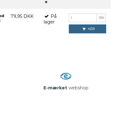
e
nd
79,95 DKK
På
Stk
l
lager
KØB
E-mærket
webshop