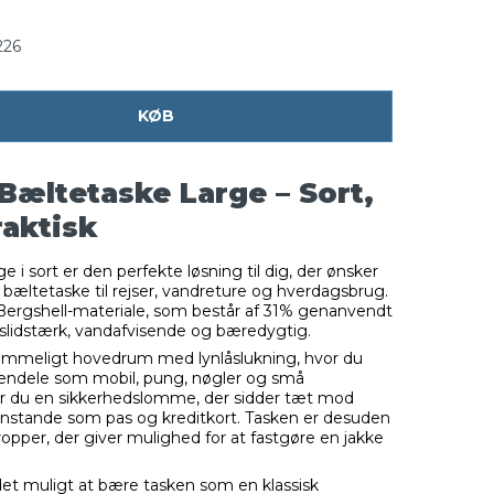
226
KØB
 Bæltetaske Large – Sort,
raktisk
e i sort er den perfekte løsning til dig, der ønsker
 bæltetaske til rejser, vandreture og hverdagsbrug.
ns Bergshell-materiale, som består af 31% genanvendt
 slidstærk, vandafvisende og bæredygtig.
ummeligt hovedrum med lynlåslukning, hvor du
jendele som mobil, pung, nøgler og små
er du en sikkerhedslomme, der sidder tæt mod
nstande som pas og kreditkort. Tasken er desuden
pper, der giver mulighed for at fastgøre en jakke
et muligt at bære tasken som en klassisk