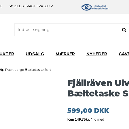
GE
BILLIG FRAGT
FRA 39 KR
UKTER
UDSALG
MÆRKER
NYHEDER
GAV
 Hip Pack Large Bæltetaske Sort
Fjällräven Ul
Bæltetaske S
599,00 DKK