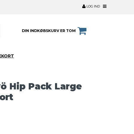
LOG IND
DIN INDKØBSKURV ER TOM
EKORT
vö Hip Pack Large
ort